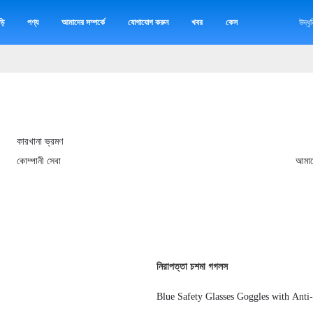
়ি
পণ্য
আমাদের সম্পর্কে
যোগাযোগ করুন
খবর
কেস
উদ্ধ
কারখানা ভ্রমণ
কোম্পানী সেবা
আমাদ
নিরাপত্তা চশমা গগলস
Blue Safety Glasses Goggles with Anti