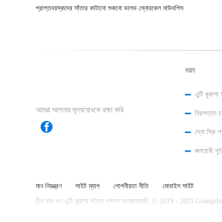
প্রাপ্তবয়স্কদের সাঁতার কাটানো শুকনো ভালভ স্নোরকেল মাউথপিস
ধরন
এন্টি কুয়াশ
আমরা আপনার মূল্যবোধকে রক্ষা করি
নিরাপত্তা 
স্নো স্কি 
জলরোধী সুই
মান নিয়ন্ত্রণ
সাইট ম্যাপ
গোপনীয়তা নীতি
মোবাইল সাইট
চীন ভাল গুণ এন্টি কুয়াশা সাঁতার গগলস সরবরাহকারী. © 2019 - 2025 Gua