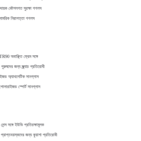
মদায়ক কৌশলগত সুরক্ষা গগলস
ে সামরিক নিরাপত্তা গগলস
R90 অবাঞ্ছিত ফ্রেম সঙ্গে
পুরুষদের জন্য স্ক্র্যাচ প্রতিরোধী
রাইজড অ্যাথলেটিক সানগ্লাস
োলারাইজড স্পোর্ট সানগ্লাস
েন্স সঙ্গে ইউভি প্রতিরক্ষামূলক
প্রাপ্তবয়স্কদের জন্য কুয়াশা প্রতিরোধী