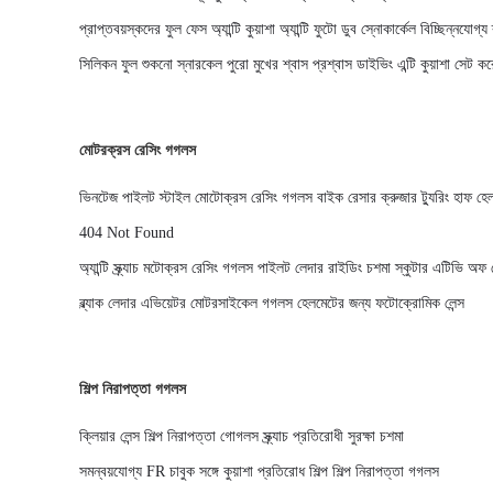
প্রাপ্তবয়স্কদের ফুল ফেস অ্যান্টি কুয়াশা অ্যান্টি ফুটো ডুব স্নোকার্কেল বিচ্ছিন্নযোগ
সিলিকন ফুল শুকনো স্নারকেল পুরো মুখের শ্বাস প্রশ্বাস ডাইভিং এন্টি কুয়াশা সেট কর
মোটরক্রস রেসিং গগলস
ভিনটেজ পাইলট স্টাইল মোটোক্রস রেসিং গগলস বাইক রেসার ক্রুজার ট্যুরিং হাফ হে
404 Not Found
অ্যান্টি স্ক্র্যাচ মটোক্রস রেসিং গগলস পাইলট লেদার রাইডিং চশমা স্কুটার এটিভি অ
ব্ল্যাক লেদার এভিয়েটর মোটরসাইকেল গগলস হেলমেটের জন্য ফটোক্রোমিক লেন্স
শিল্প নিরাপত্তা গগলস
ক্লিয়ার লেন্স শিল্প নিরাপত্তা গোগলস স্ক্র্যাচ প্রতিরোধী সুরক্ষা চশমা
সমন্বয়যোগ্য FR চাবুক সঙ্গে কুয়াশা প্রতিরোধ শিল্প শিল্প নিরাপত্তা গগলস