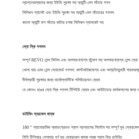
প্রাপ্তবয়স্কদের জন্য ইউভি সুরক্ষা সহ অ্যান্টি-মেগ সাঁতার গগল
সিলিকন গ্যাসেট এবং ইউভি সুরক্ষা সহ অ্যান্টি-মেগ সাঁতারের গগলস
কালো অ্যান্টি ফগ সাঁতার কাটার চশমা সিলিকন গ্যাসকেট সহ
স্নো স্কি গগলস
সম্পূর্ণ REVO লেন্স ফিনিস এবং অপসারণযোগ্য স্ট্র্যাপ সহ অপসারণযোগ্য লেন্স স্ন
খোলা যায় এমন লেন্স স্নোবোর্ড গগলস: কাস্টমাইজযোগ্য এবং অপ্রতিদ্বন্দ্বী পারফরম্যা
দীর্ঘস্থায়ী সুরক্ষার জন্য থার্মোপ্লাস্টিক পলিউরেথেন ফ্রেম
যে কোনও রঙের স্নো স্কি গগলস টিপিইউ ফ্রেম এবং আউটডোর কার্যকলাপের জন্য থা
ডাইভিং স্নরকেল মাস্ক
180 ° প্যানোরামিক অ্যাডগ্রেডড শ্বাস প্রশ্বাসের সিস্টেম সহ সম্পূর্ণ মুখ স্নোরকেল 
পিপি টিপিআর পেশাদার পূর্ণ মুখ স্নোরকেল মাস্ক সহজ শ্বাস ফ্রি ডাইভিং