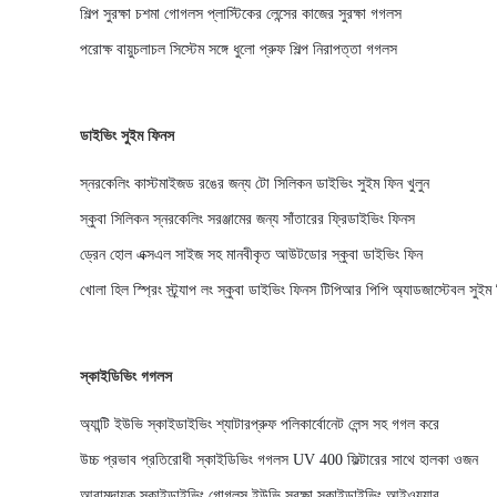
শিল্প সুরক্ষা চশমা গোগলস প্লাস্টিকের লেন্সের কাজের সুরক্ষা গগলস
পরোক্ষ বায়ুচলাচল সিস্টেম সঙ্গে ধুলো প্রুফ শিল্প নিরাপত্তা গগলস
ডাইভিং সুইম ফিনস
স্নরকেলিং কাস্টমাইজড রঙের জন্য টো সিলিকন ডাইভিং সুইম ফিন খুলুন
স্কুবা সিলিকন স্নরকেলিং সরঞ্জামের জন্য সাঁতারের ফ্রিডাইভিং ফিনস
ড্রেন হোল এক্সএল সাইজ সহ মানবীকৃত আউটডোর স্কুবা ডাইভিং ফিন
খোলা হিল স্প্রিং স্ট্র্যাপ লং স্কুবা ডাইভিং ফিনস টিপিআর পিপি অ্যাডজাস্টেবল সুই
স্কাইডিভিং গগলস
অ্যান্টি ইউভি স্কাইডাইভিং শ্যাটারপ্রুফ পলিকার্বোনেট লেন্স সহ গগল করে
উচ্চ প্রভাব প্রতিরোধী স্কাইডিভিং গগলস UV 400 ফিল্টারের সাথে হালকা ওজন
আরামদায়ক স্কাইডাইভিং গোগলস ইউভি সুরক্ষা স্কাইডাইভিং আইওয়্যার