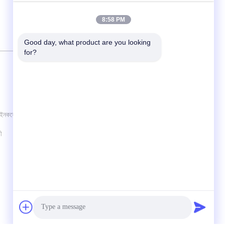
8:58 PM
Good day, what product are you looking 
for?
আমাদের সাথে যোগাযোগ করুন
Guangzhou Guardvalue Technology
Ltd.
নকয়েরি
No.288 তিয়েনহে রোড, তিয়েনহে জেলা, গুয়াংঝু
সিটি, গুয়াংডং প্রদেশ, চীন 510600
ী
Sales@guardvalue.com