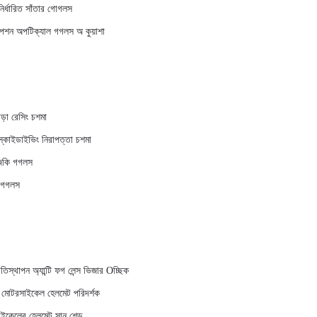
র্ধারিত সাঁতার গোগলস
ক্রিপশন অপটিক্যাল গগলস অ কুয়াশা
োড়া রেসিং চশমা
স স্কাইডাইভিং নিরাপত্তা চশমা
স জকি গগলস
ি গগলস
তিস্থাপন অ্যান্টি ফগ লেন্স ভিজার Oচ্ছিক
াশা মোটরসাইকেল হেলমেট পরিদর্শক
োটরসাইকেলের হেলমেট সান শেড