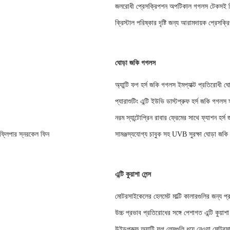
জলরোধী প্রেসক্রিপশন অপটিকাল গগলস টেকসই নি
ক্রিস্টাল পরিষ্কার দৃষ্টি জন্য আরামদায়ক প্রেস
ঘোড়া জকি গগলস
অ্যান্টি ফগ হর্স জকি গগলস ইমপ্যাক্ট প্রতিরোধী ঘ
প্যারাশুটিং এন্টি ইউভি ডাস্টপ্রুফ হর্স জকি গগল
নরম স্যান্টোপ্রিন রাবার ফ্রেমের সাথে ফ্যাশন হর্
ম ফ্লিপার স্নরকেল ফিন
সামঞ্জস্যযোগ্য চাবুক সহ UVB সুরক্ষা ঘোড়া জক
এন্টি কুয়াশা লেন্স
মোটরসাইকেলের হেলমেট মাল্টি কালারগুলির জন্য প্র
উচ্চ প্রভাব প্রতিরোধের সঙ্গে পেশাগত এন্টি কুয়
উইন্ডপ্রুফ অ্যান্টি ফগ লেন্সগুলি ধুয়ে নেওয়া ম