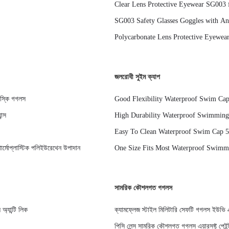
Clear Lens Protective Eyewear SG003 f
SG003 Safety Glasses Goggles with An
Polycarbonate Lens Protective Eyewear 
জলরোধী সুইম ক্যাপ
ো স্কি গগলস
Good Flexibility Waterproof Swim Cap
Children Comfortable Swimming Expe
ন্স
High Durability Waterproof Swimming
Long Lasting Comfortable Fit for Sw
Easy To Clean Waterproof Swim Cap 
Material Suitable For Pool And Open 
র্মোপ্লাস্টিক পলিইউরেথেন উপাদান
One Size Fits Most Waterproof Swimm
Securely and Prevent Water Entry
সামরিক কৌশলগত গগলস
অ্যান্টি লিক
ক্যামফ্লেজ স্টাইল মিলিটারি সেফটি গগলস ইউভি
পিসি লেন্স সামরিক কৌশলগত গগলস এয়ারসফ্ট পেইন