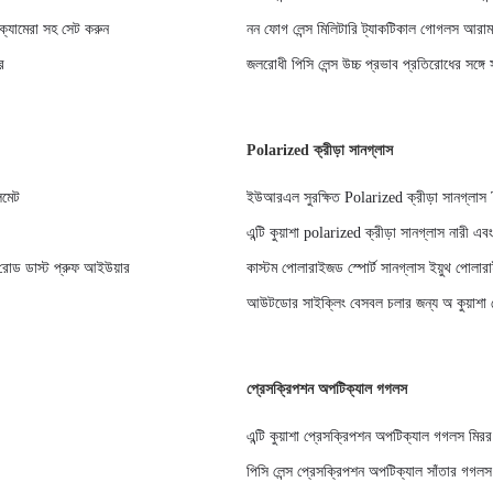
্য ক্যামেরা সহ সেট করুন
নন ফোগ লেন্স মিলিটারি ট্যাকটিকাল গোগলস আরা
ে
জলরোধী পিসি লেন্স উচ্চ প্রভাব প্রতিরোধের সঙ্গ
Polarized ক্রীড়া সানগ্লাস
লমেট
ইউআরএল সুরক্ষিত Polarized ক্রীড়া সানগ্লাস T
এন্টি কুয়াশা polarized ক্রীড়া সানগ্লাস নারী এবং 
ফ রোড ডাস্ট প্রুফ আইউয়ার
কাস্টম পোলারাইজড স্পোর্ট সানগ্লাস ইয়ুথ পোলা
আউটডোর সাইক্লিং বেসবল চলার জন্য অ কুয়াশা প
প্রেসক্রিপশন অপটিক্যাল গগলস
এন্টি কুয়াশা প্রেসক্রিপশন অপটিক্যাল গগলস মিরর ল
পিসি লেন্স প্রেসক্রিপশন অপটিক্যাল সাঁতার গগলস 