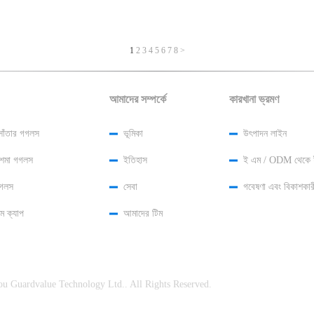
1
2
3
4
5
6
7
8
>
আমাদের সম্পর্কে
কারখানা ভ্রমণ
া সাঁতার গগলস
ভূমিকা
উৎপাদন লাইন
চশমা গগলস
ইতিহাস
ই এম / ODM থেকে ই
গগলস
সেবা
গবেষণা এবং বিকাশকার
ম ক্যাপ
আমাদের টিম
ngzhou Guardvalue Technology Ltd.. All Rights Reserved.