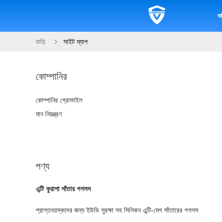
বাড
বাড়ি
সাইট ম্যাপ
কোম্পানির
কোম্পানির প্রোফাইল
মান নিয়ন্ত্রণ
পণ্য
এন্টি কুয়াশা সাঁতার গগলস
প্রাপ্তবয়স্কদের জন্য ইউভি সুরক্ষা সহ সিলিকন এন্টি-মেগ সাঁতারের গগলস