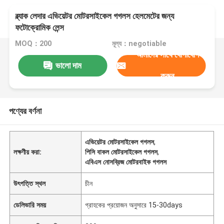
ব্ল্যাক লেদার এভিয়েটর মোটরসাইকেল গগলস হেলমেটের জন্য
ফটোক্রোমিক লেন্স
MOQ：200
মূল্য：negotiable
আমাদের সাথে যোগাযোগ
ভালো দাম
করুন
পণ্যের বর্ণনা
এভিয়েটর মোটরসাইকেল গগলস
,
লক্ষণীয় করা:
পিসি বাকল মোটরসাইকেল গগলস
,
এবিএস নোসব্রিজ মোটরবাইক গগলস
উৎপত্তি স্থল
চীন
ডেলিভারি সময়
গ্রাহকের প্রয়োজন অনুসারে 15-30days