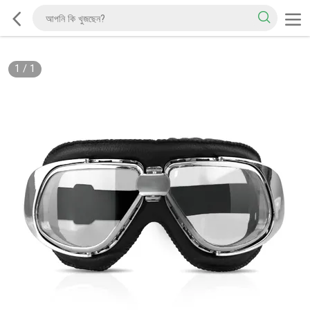
1
/
1