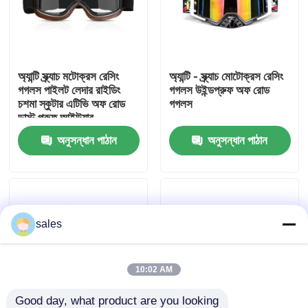
কারখানা ভ্রমণ
অ্যান্টি স্ক্র্যাচ মটোক্রস রেসিং
অ্যান্টি - স্ক্র্যাচ মোটোক্রস রেসিং
যোগাযোগ করুন
গগলস পাইলট লেদার রাইডিং
গগলস উইন্ডপ্রুফ অফ রোড
চশমা স্কুটার এটিভি অফ রোড
গগলস
ডাস্ট প্রুফ আইউয়ার
খবর
অনুসন্ধান পাঠান
অনুসন্ধান পাঠান
কেস
উদ্ধৃতির জন্য আবেদন
sales
এন্টি কুয়াশা সাঁতার গগলস
10:02 AM
নিরাপত্তা চশমা গগলস
Good day, what product are you looking 