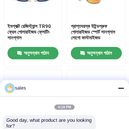
কারখানা ভ্রমণ
ইমপ্যাক্ট রেজিস্ট্যান্স TR90
প্রাপ্তবয়স্ক উইন্ডপ্রুফ
ফ্রেম পোলারাইজড ফ্লোটিং
পোলারাইজড স্পোর্ট সানগ্লাস
যোগাযোগ করুন
সানগ্লাস
লোগো কাস্টমাইজড
অনুসন্ধান পাঠান
অনুসন্ধান পাঠান
খবর
কেস
sales
উদ্ধৃতির জন্য আবেদন
এন্টি কুয়াশা সাঁতার গগলস
4:18 PM
Good day, what product are you looking 
নিরাপত্তা চশমা গগলস
for?
পোলারাইজড পুরুষদের আউটডোর
ফটোক্রোমিক পোলারাইজড