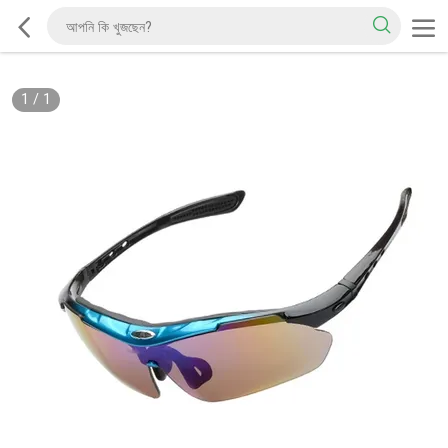
1
/
1