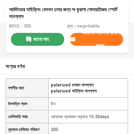
আউটডোর সাইক্লিং বেসবল চলার জন্য অ কুয়াশা পোলারাইজড স্পোর্ট
সানগ্লাস
MOQ：200
মূল্য：negotiable
আমাদের সাথে যোগাযোগ
ভালো দাম
করুন
পণ্যের বর্ণনা
polarized চলমান সানগ্লাস
,
লক্ষণীয় করা:
polarized সাইক্লিং সানগ্লাস
উৎপত্তি স্থল
চীন
ডেলিভারি সময়
গ্রাহকের প্রয়োজন অনুসারে 15-30days
ন্যূনতম চাহিদার পরিমাণ
200