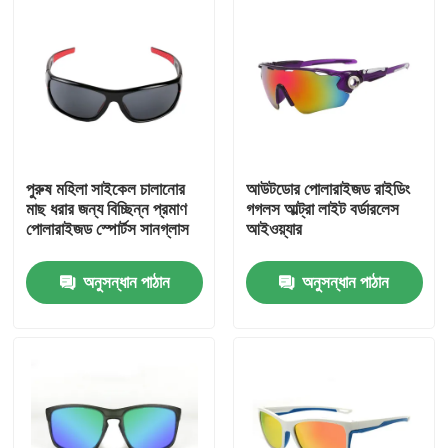
পুরুষ মহিলা সাইকেল চালানোর
আউটডোর পোলারাইজড রাইডিং
মাছ ধরার জন্য বিচ্ছিন্ন প্রমাণ
গগলস আল্ট্রা লাইট বর্ডারলেস
পোলারাইজড স্পোর্টস সানগ্লাস
আইওয়্যার
অনুসন্ধান পাঠান
অনুসন্ধান পাঠান
বাড়ি
পণ্য
আমাদের সম্পর্কে