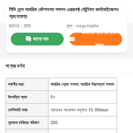
পিসি লেন্স সামরিক কৌশলগত গগলস এয়ারসফ্ট পেইন্টবল কাস্টমাইজেশন
গ্রহণযোগ্য
MOQ：200
মূল্য：negotiable
আমাদের সাথে যোগাযোগ
ভালো দাম
করুন
পণ্যের বর্ণনা
লক্ষণীয় করা:
সামরিক গ্রেড গগলস
,
সামরিক নিরাপত্তা গগলস
উৎপত্তি স্থল
চীন
ডেলিভারি সময়
গ্রাহকের প্রয়োজন অনুসারে 15-30days
ন্যূনতম চাহিদার পরিমাণ
200