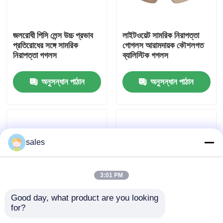
কারখানা ভ্রমণ
জলরোধী পিসি লেন্স উচ্চ প্রভাব
লাইটওয়েট সামরিক নিরাপত্তা
প্রতিরোধের সঙ্গে সামরিক
গোগলস আরামদায়ক কৌশলগত
নিরাপত্তা গগলস
ব্যালিস্টিক গগলস
যোগাযোগ করুন
অনুসন্ধান পাঠান
অনুসন্ধান পাঠান
খবর
কেস
sales
উদ্ধৃতির জন্য আবেদন
3:01 PM
এন্টি কুয়াশা সাঁতার গগলস
Good day, what product are you looking 
for?
উচ্চ প্রভাব প্রতিরোধী সামরিক
এন্টি কুয়াশা লেন্স এয়ারসফ্ট
নিরাপত্তা চশমা গগলস
গগলস এয়ারসফ্টের জন্য
পেইন্টবলের জন্য সামরিক