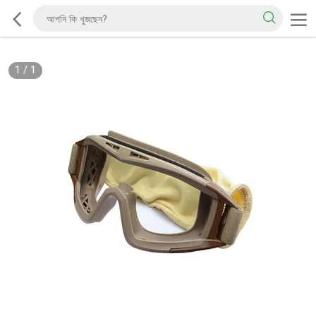
1
/
1