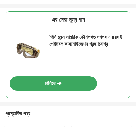
এর সেরা মূল্য পান
পিসি লেন্স সামরিক কৌশলগত গগলস এয়ারসফ্ট
পেইন্টবল কাস্টমাইজেশন গ্রহণযোগ্য
চালিয়ে
প্রস্তাবিত পণ্য