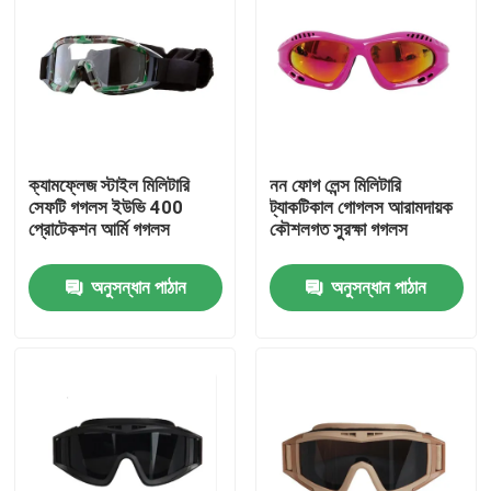
ক্যামফ্লেজ স্টাইল মিলিটারি
নন ফোগ লেন্স মিলিটারি
সেফটি গগলস ইউভি 400
ট্যাকটিকাল গোগলস আরামদায়ক
প্রোটেকশন আর্মি গগলস
কৌশলগত সুরক্ষা গগলস
অনুসন্ধান পাঠান
অনুসন্ধান পাঠান
বাড়ি
পণ্য
আমাদের সম্পর্কে