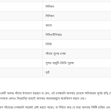
সিলিকন
সিলিকন
কালো
পিসি+টিপিআর
পিইউ
সাঁতার পুলের চশমা
সুপার অ্যান্টি-ইউভি সুরক্ষা
হ্যাঁ
কটি অবসর সাঁতার উপভোগ করছেন না কেন, এই চশমাগুলি আপনার চোখকে ক্ষতিকারক সূর্যের রশ্মি থেকে 
াকে কোনও বিভ্রান্তি ছাড়াই আপনার পারফরম্যান্সে মনোনিবেশ করতে দেয়।
 সাঁতারের চশমাগুলি সহজেই চেষ্টা করতে পারেন, যা নিশ্চিত করে যে তারা আপনার নির্দিষ্ট চাহিদা এবং 