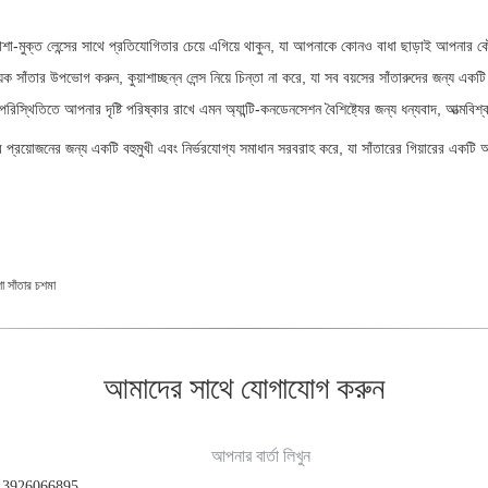
ং কুয়াশা-মুক্ত লেন্সের সাথে প্রতিযোগিতার চেয়ে এগিয়ে থাকুন, যা আপনাকে কোনও বাধা ছাড়াই আপ
 সাঁতার উপভোগ করুন, কুয়াশাচ্ছন্ন লেন্স নিয়ে চিন্তা না করে, যা সব বয়সের সাঁতারুদের জন্য একট
পরিস্থিতিতে আপনার দৃষ্টি পরিষ্কার রাখে এমন অ্যান্টি-কনডেনসেশন বৈশিষ্ট্যের জন্য ধন্যবাদ, আত্মবিশ্
র প্রয়োজনের জন্য একটি বহুমুখী এবং নির্ভরযোগ্য সমাধান সরবরাহ করে, যা সাঁতারের গিয়ারের একটি অ
শা সাঁতার চশমা
আমাদের সাথে যোগাযোগ করুন
আপনার বার্তা লিখুন
3926066895