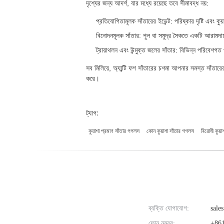
দৃশ্যের জন্য আদর্শ, যার মধ্যে রয়েছে তবে সীমাবদ্ধ নয়:
প্রতিযোগিতামূলক সাঁতারের ইভেন্ট: পরিষ্কার দৃষ্টি এব
বিনোদনমূলক সাঁতার: পুল বা সমুদ্র সৈকতে একটি আরামদায়ক
ট্রায়াথলন এবং উন্মুক্ত জলের সাঁতার: বিভিন্ন পরিবেশগত 
সব মিলিয়ে, অ্যান্টি ফগ সাঁতারের চশমা আপনার সমস্ত সাঁতারে
করে।
ট্যাগ:
কুয়াশা প্রমাণ সাঁতার গগলস
কোন কুয়াশা সাঁতার গগলস
বিরোধী কুয়া
ব্যক্তি যোগাযোগ:
sales
ফোন নম্বর:
+861