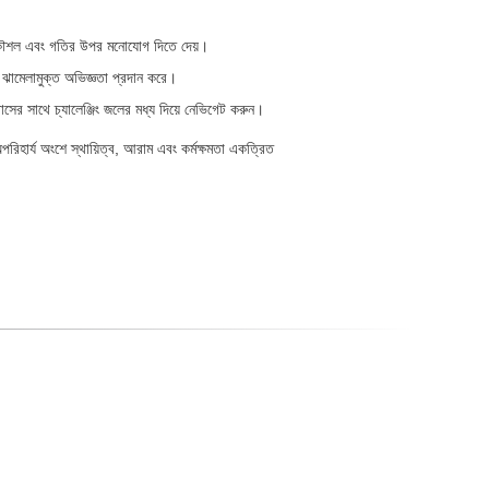
নার কৌশল এবং গতির উপর মনোযোগ দিতে দেয়।
ি ঝামেলামুক্ত অভিজ্ঞতা প্রদান করে।
বাসের সাথে চ্যালেঞ্জিং জলের মধ্য দিয়ে নেভিগেট করুন।
পরিহার্য অংশে স্থায়িত্ব, আরাম এবং কর্মক্ষমতা একত্রিত