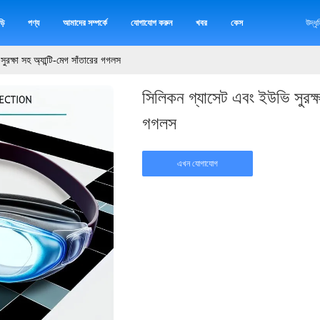
়ি
পণ্য
আমাদের সম্পর্কে
যোগাযোগ করুন
খবর
কেস
উদ্ধ
রক্ষা সহ অ্যান্টি-মেগ সাঁতারের গগলস
সিলিকন গ্যাসেট এবং ইউভি সুরক্ষা
গগলস
এখন যোগাযোগ