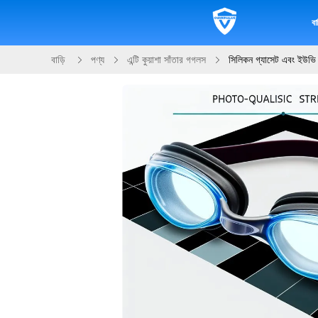
বাড
বাড়ি
পণ্য
এন্টি কুয়াশা সাঁতার গগলস
সিলিকন গ্যাসেট এবং ইউভি সু