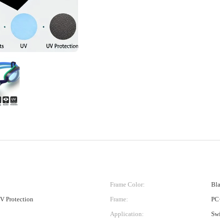
Frame Color:
Bl
V Protection
Frame:
PC
Application:
Sw