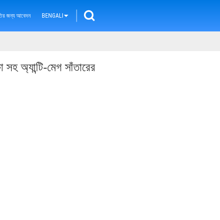
ৃতির জন্য আবেদন
BENGALI
 সহ অ্যান্টি-মেগ সাঁতারের