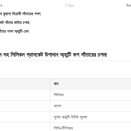
te
Clips:
Aut
সহ কুয়াশা বিরোধী সাঁতারের গগল
,
েট সাঁতার কাটার চশমা
,
াঁতার গগল অ্যান্টি-মেগ
শন সহ সিলিকন গ্যাসকেট উপাদান অ্যান্টি ফগ সাঁতারের চশমা
মান
সিলিকন
কালো
সুপার অ্যান্টি-ইউভি সুরক্ষা
পিসি+টিপিআর