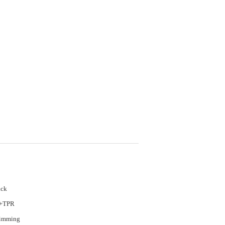
ack
+TPR
imming