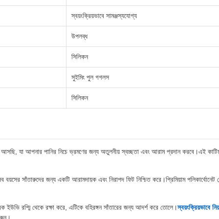
স্বয়ংক্রিয়ভাবে সামঞ্জস্যযোগ্য
উপলব্ধ
সিলিকন
সুইমিং পুল গগলস
সিলিকন
ে আসছি, যা আপনার পানির নিচে ভ্রমণের জন্য অতুলনীয় স্বচ্ছতা এবং আরাম প্রদান করবে।এই কাটিয়া
য়সের সাঁতারুদের জন্য একটি আরামদায়ক এবং নিরাপদ ফিট নিশ্চিত করে।প্রিমিয়াম পলিকার্বোনেট লেন্স পা
 ইউভি রশ্মি থেকে রক্ষা করে, এটিকে বহিরঙ্গন সাঁতারের জন্য আদর্শ করে তোলে।
স্বয়ংক্রিয়ভাবে নিয
করুন।