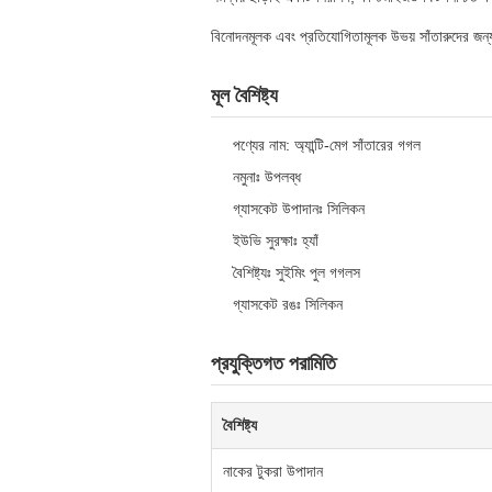
বিনোদনমূলক এবং প্রতিযোগিতামূলক উভয় সাঁতারুদের জন্
মূল বৈশিষ্ট্য
পণ্যের নাম: অ্যান্টি-মেগ সাঁতারের গগল
নমুনাঃ উপলব্ধ
গ্যাসকেট উপাদানঃ সিলিকন
ইউভি সুরক্ষাঃ হ্যাঁ
বৈশিষ্ট্যঃ সুইমিং পুল গগলস
গ্যাসকেট রঙঃ সিলিকন
প্রযুক্তিগত পরামিতি
বৈশিষ্ট্য
নাকের টুকরা উপাদান