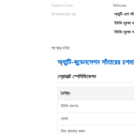
Gasket Color:
Silicone
বিশেষভাবে তুলে ধরা:
অ্যান্টি-মেগ স
ইউভি সুরক্ষা 
ইউভি সুরক্ষা অ
পণ্যের বর্ণনা
অ্যান্টি-কন্ডেনসেশন সাঁতারের চশম
প্রোডাক্ট স্পেসিফিকেশন
বৈশিষ্ট্য
ইউভি ফাংশন
ফ্রেম
ভিড় ব্যবহার করুন