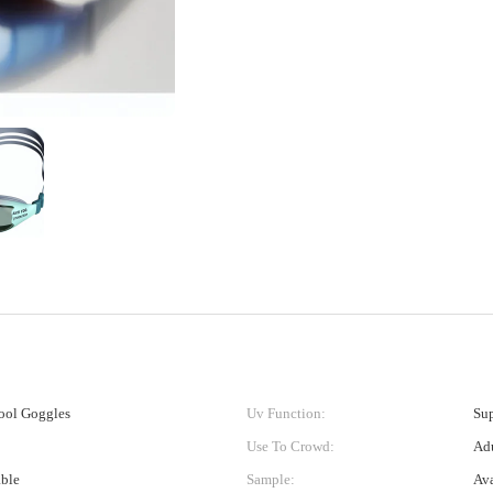
ol Goggles
Uv Function:
Sup
Use To Crowd:
Ad
able
Sample:
Ava