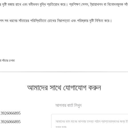
ৃষ্টি বজায় রাখে এবং ঘনীভবন বৃদ্ধি প্রতিরোধ করে। প্রশিক্ষণ সেশন, ট্রায়াথলন বা বিনোদনমূলক সাঁতার
গগলস সব ধরনের সাঁতারের পরিস্থিতিতে চোখের নিরাপত্তা এবং পরিষ্কার দৃষ্টি নিশ্চিত করে।
শা সাঁতার চশমা
আমাদের সাথে যোগাযোগ করুন
আপনার বার্তা লিখুন
3926066895
3926066895