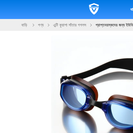
বাড
বাড়ি
পণ্য
এন্টি কুয়াশা সাঁতার গগলস
প্রাপ্তবয়স্কদের জন্য ইউভি 