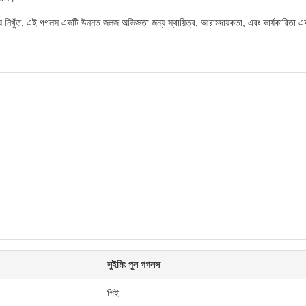
য নিখুঁত, এই গগলস একটি উন্নত জলজ অভিজ্ঞতা জন্য স্থায়িত্ব, আরামদায়কতা, এবং কার্যকারিতা 
সুইমিং পুল গগলস
পিই