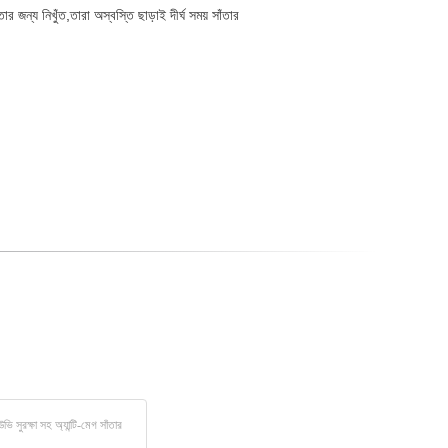
 জন্য নিখুঁত,তারা অস্বস্তি ছাড়াই দীর্ঘ সময় সাঁতার