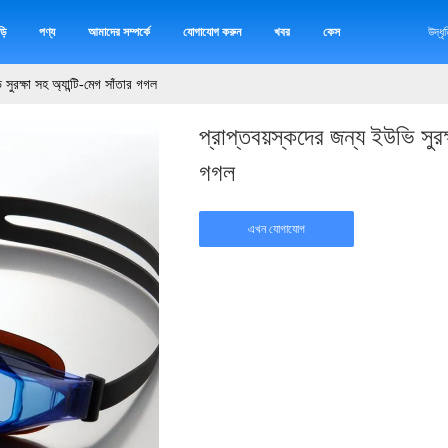
়ি
পণ্য
আমাদের সম্পর্কে
যোগাযোগ করুন
খবর
কেস
উদ্ধ
সুরক্ষা সহ অ্যান্টি-মেগ সাঁতার গগল
প্রাপ্তবয়স্কদের জন্য ইউভি সুরক্
গগল
এখন যোগাযোগ