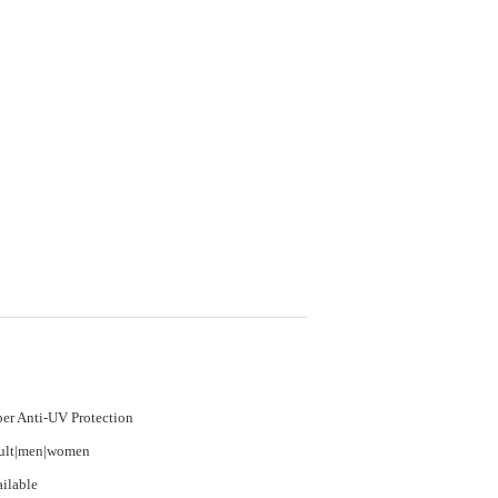
er Anti-UV Protection
ult|men|women
ilable