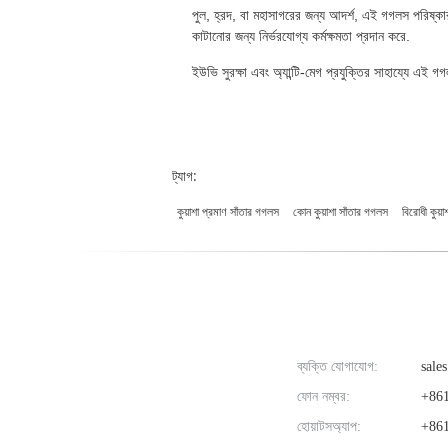
পুল, হ্রদ, বা মহাসাগরের জন্য আদর্শ, এই গগলস পরিষ্কার দ
কাটানোর জন্য নির্ভরযোগ্য কর্মক্ষমতা প্রদান করে.
ইউভি সুরক্ষা এবং অ্যান্টি-মেগ প্রযুক্তির সাহায্যে এই 
ট্যাগ:
কুয়াশা প্রমাণ সাঁতার গগলস
কোন কুয়াশা সাঁতার গগলস
বিরোধী কুয়া
ব্যক্তি যোগাযোগ:
sales
ফোন নম্বর:
+861
হোয়াটসঅ্যাপ:
+861