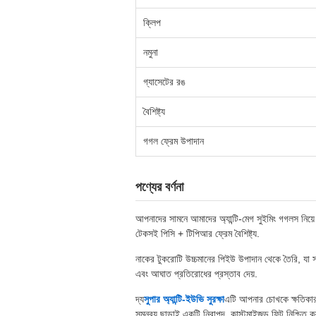
ক্লিপ
নমুনা
গ্যাসেটের রঙ
বৈশিষ্ট্য
গগল ফ্রেম উপাদান
পণ্যের বর্ণনা
আপনাদের সামনে আমাদের অ্যান্টি-মেগ সুইমিং গগলস নিয়
টেকসই পিসি + টিপিআর ফ্রেম বৈশিষ্ট্য.
নাকের টুকরোটি উচ্চমানের পিইউ উপাদান থেকে তৈরি, যা সব ব
এবং আঘাত প্রতিরোধের প্রস্তাব দেয়.
দ্য
সুপার অ্যান্টি-ইউভি সুরক্ষা
এটি আপনার চোখকে ক্ষতিকারক
সমন্বয় ছাড়াই একটি নিরাপদ, কাস্টমাইজড ফিট নিশ্চিত 