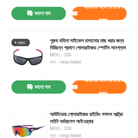
আমাদের সাথে যোগাযোগ
ভালো দাম
করুন
পুরুষ মহিলা সাইকেল চালানোর মাছ ধরার জন্য
বিচ্ছিন্ন প্রমাণ পোলারাইজড স্পোর্টস সানগ্লাস
MOQ：200
মূল্য：negotiable
আমাদের সাথে যোগাযোগ
ভালো দাম
করুন
বাড়ি
আউটডোর পোলারাইজড রাইডিং গগলস আল্ট্রা
পণ্য
লাইট বর্ডারলেস আইওয়্যার
MOQ：200
আমাদের সম্পর্কে
মূল্য：negotiable