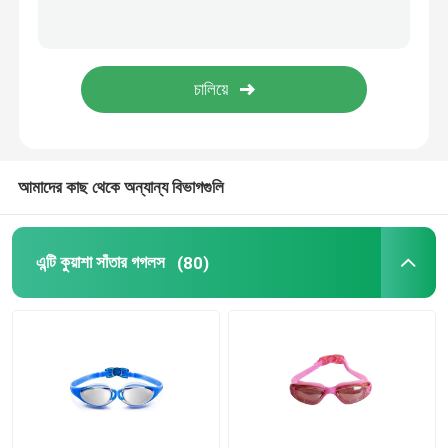
প্রেসক্রিপশন অপটিক্যাল গগলস
ডাইভিং সুইম ফিনস
ঘোড়া জকি গগলস
আমাদের কাছ থেকে অন্যান্য বিভাগগুলি
স্কাইডিভিং গগলস
এন্টি কুয়াশা সাঁতার গগলস
(80)
এন্টি কুয়াশা লেন্স
অ্যান্টি ফগ ডাইভিং গগলস
সাঁতারের জিনিসপত্র