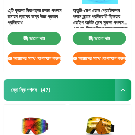
এন্টি কুয়াশা নিরাপত্তা চশমা গগলস
অ্যান্টি-মেগ ওয়াল প্রোটেকশন
রসায়ন ল্যাবের জন্য উচ্চ প্রভাব
গ্লাস স্ক্র্যাচ প্রতিরোধী ক্লিয়ার
প্রতিরোধ
ওয়াইপ আউট লেন্স সুরক্ষা গগলস
এবং অ-স্লিপ গ্রিপ সামঞ্জস্যযোগ্য
মন্দির ল্যাব গগলস
ভালো দাম
ভালো দাম
আমাদের সাথে যোগাযোগ করুন
আমাদের সাথে যোগাযোগ করুন
স্নো স্কি গগলস
(47)