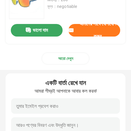
মূল্য：negotiable
স্নো স্কি গগলস
আমাদের সাথে যোগাযোগ
ভালো দাম
জলরোধী সুইম ক্যাপ
করুন
ডাইভিং স্নরকেল মাস্ক
আরো দেখুন
সামরিক কৌশলগত গগলস
একটি বার্তা রেখে যান
মোটরক্রস রেসিং গগলস
আমরা শীঘ্রই আপনাকে আবার কল করব!
Polarized ক্রীড়া সানগ্লাস
শিল্প নিরাপত্তা গগলস