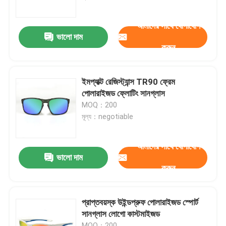
আমাদের সাথে যোগাযোগ
কারখানা ভ্রমণ
ভালো দাম
করুন
যোগাযোগ করুন
ইমপ্যাক্ট রেজিস্ট্যান্স TR90 ফ্রেম
খবর
পোলারাইজড ফ্লোটিং সানগ্লাস
MOQ：200
মূল্য：negotiable
কেস
আমাদের সাথে যোগাযোগ
উদ্ধৃতির জন্য আবেদন
ভালো দাম
করুন
এন্টি কুয়াশা সাঁতার গগলস
প্রাপ্তবয়স্ক উইন্ডপ্রুফ পোলারাইজড স্পোর্ট
সানগ্লাস লোগো কাস্টমাইজড
নিরাপত্তা চশমা গগলস
MOQ：200