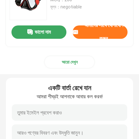
মূল্য：negotiable
স্নো স্কি গগলস
আমাদের সাথে যোগাযোগ
ভালো দাম
জলরোধী সুইম ক্যাপ
করুন
ডাইভিং স্নরকেল মাস্ক
আরো দেখুন
সামরিক কৌশলগত গগলস
একটি বার্তা রেখে যান
মোটরক্রস রেসিং গগলস
আমরা শীঘ্রই আপনাকে আবার কল করব!
Polarized ক্রীড়া সানগ্লাস
শিল্প নিরাপত্তা গগলস