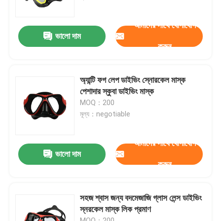
আমাদের সাথে যোগাযোগ
কারখানা ভ্রমণ
ভালো দাম
করুন
যোগাযোগ করুন
অ্যান্টি ফগ লেপ ডাইভিং স্নোরকেল মাস্ক
খবর
পেশাদার স্কুবা ডাইভিং মাস্ক
MOQ：200
মূল্য：negotiable
কেস
আমাদের সাথে যোগাযোগ
উদ্ধৃতির জন্য আবেদন
ভালো দাম
করুন
এন্টি কুয়াশা সাঁতার গগলস
সহজ শ্বাস জন্য বদমেজাজি গ্লাস লেন্স ডাইভিং
স্নরকেল মাস্ক লিক প্রমাণ
নিরাপত্তা চশমা গগলস
MOQ：200