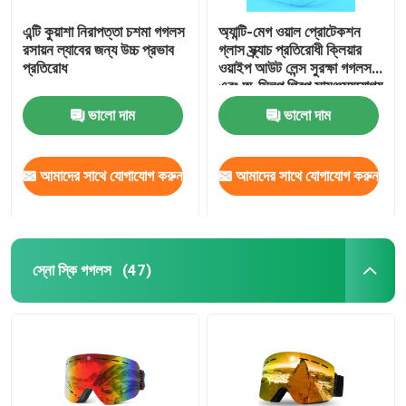
এন্টি কুয়াশা নিরাপত্তা চশমা গগলস
অ্যান্টি-মেগ ওয়াল প্রোটেকশন
রসায়ন ল্যাবের জন্য উচ্চ প্রভাব
গ্লাস স্ক্র্যাচ প্রতিরোধী ক্লিয়ার
প্রতিরোধ
ওয়াইপ আউট লেন্স সুরক্ষা গগলস
এবং অ-স্লিপ গ্রিপ সামঞ্জস্যযোগ্য
মন্দির ল্যাব গগলস
ভালো দাম
ভালো দাম
আমাদের সাথে যোগাযোগ করুন
আমাদের সাথে যোগাযোগ করুন
স্নো স্কি গগলস
(47)