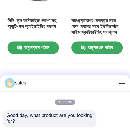
কারখানা ভ্রমণ
পিসি লেন্স কাস্টমাইজ লোগো সহ
সামঞ্জস্যযোগ্য হেডব্যান্ড নরম
অ্যান্টি-ফগ স্কাইডাইভিং গগলস
ফেস ফোমের সাথে ইউনিভার্সাল
সাইজ স্কাইডাইভিং সানগ্লাস
যোগাযোগ করুন
অনুসন্ধান পাঠান
অনুসন্ধান পাঠান
খবর
কেস
sales
উদ্ধৃতির জন্য আবেদন
1:55 PM
এন্টি কুয়াশা সাঁতার গগলস
Good day, what product are you looking 
for?
পিসি লেন্স স্কাইডাইভিং
চকচকে সুরক্ষা নরম
নিরাপত্তা চশমা গগলস
পরিবেশগতভাবে বন্ধুত্বপূর্ণ
প্রেসক্রিপশন স্কাইডাইভিং