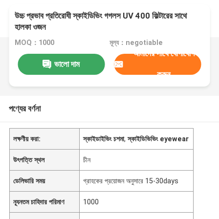
উচ্চ প্রভাব প্রতিরোধী স্কাইডিভিং গগলস UV 400 ফিল্টারের সাথে
হালকা ওজন
MOQ：1000
মূল্য：negotiable
আমাদের সাথে যোগাযোগ
ভালো দাম
করুন
পণ্যের বর্ণনা
লক্ষণীয় করা:
স্কাইডাইভিং চশমা
,
স্কাইডিভিভিং eyewear
উৎপত্তি স্থল
চীন
ডেলিভারি সময়
গ্রাহকের প্রয়োজন অনুসারে 15-30days
ন্যূনতম চাহিদার পরিমাণ
1000