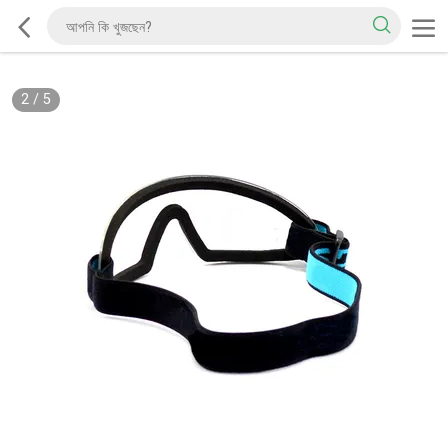
2
/
5