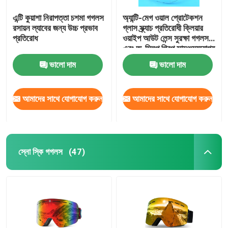
এন্টি কুয়াশা নিরাপত্তা চশমা গগলস
অ্যান্টি-মেগ ওয়াল প্রোটেকশন
রসায়ন ল্যাবের জন্য উচ্চ প্রভাব
গ্লাস স্ক্র্যাচ প্রতিরোধী ক্লিয়ার
প্রতিরোধ
ওয়াইপ আউট লেন্স সুরক্ষা গগলস
এবং অ-স্লিপ গ্রিপ সামঞ্জস্যযোগ্য
মন্দির ল্যাব গগলস
ভালো দাম
ভালো দাম
আমাদের সাথে যোগাযোগ করুন
আমাদের সাথে যোগাযোগ করুন
স্নো স্কি গগলস
(47)