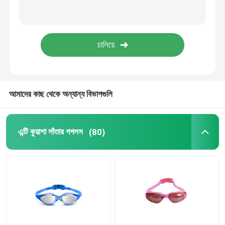
প্রেসক্রিপশন অপটিক্যাল গগলস
ডাইভিং সুইম ফিনস
ঘোড়া জকি গগলস
আমাদের কাছ থেকে অন্যান্য বিভাগগুলি
স্কাইডিভিং গগলস
এন্টি কুয়াশা সাঁতার গগলস
(80)
এন্টি কুয়াশা লেন্স
অ্যান্টি ফগ ডাইভিং গগলস
সাঁতারের জিনিসপত্র