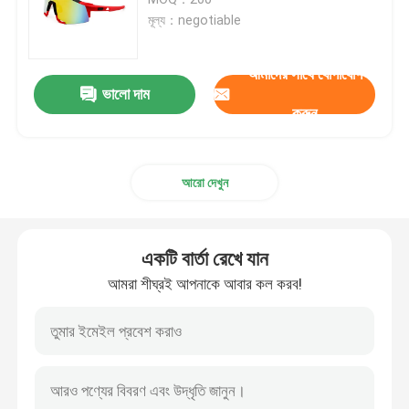
মূল্য：negotiable
স্নো স্কি গগলস
আমাদের সাথে যোগাযোগ
ভালো দাম
জলরোধী সুইম ক্যাপ
করুন
ডাইভিং স্নরকেল মাস্ক
আরো দেখুন
সামরিক কৌশলগত গগলস
একটি বার্তা রেখে যান
মোটরক্রস রেসিং গগলস
আমরা শীঘ্রই আপনাকে আবার কল করব!
Polarized ক্রীড়া সানগ্লাস
শিল্প নিরাপত্তা গগলস