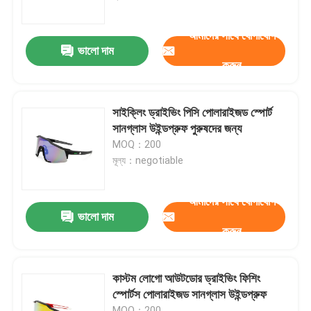
আমাদের সাথে যোগাযোগ
কারখানা ভ্রমণ
ভালো দাম
করুন
যোগাযোগ করুন
সাইক্লিং ড্রাইভিং পিসি পোলারাইজড স্পোর্ট
খবর
সানগ্লাস উইন্ডপ্রুফ পুরুষদের জন্য
MOQ：200
মূল্য：negotiable
কেস
আমাদের সাথে যোগাযোগ
উদ্ধৃতির জন্য আবেদন
ভালো দাম
করুন
এন্টি কুয়াশা সাঁতার গগলস
কাস্টম লোগো আউটডোর ড্রাইভিং ফিশিং
স্পোর্টস পোলারাইজড সানগ্লাস উইন্ডপ্রুফ
নিরাপত্তা চশমা গগলস
MOQ：200