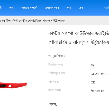
়ি
পণ্য
আমাদের সম্পর্কে
যোগাযোগ করুন
খবর
কেস
উদ্ধ
্রাইভিং ফিশিং স্পোর্টস পোলারাইজড সানগ্লাস উইন্ডপ্রুফ
কাস্টম লোগো আউটডোর ড্রাইভিং 
পোলারাইজড সানগ্লাস উইন্ডপ্রু
পণ্যের বিবরণ:
উৎপত্তি স্থল:
চীন
পরিচিতিমুলক নাম:
GUARDVAL
সাক্ষ্যদান:
CE
মডেল নম্বার:
পিএসএস 16
প্রদান: