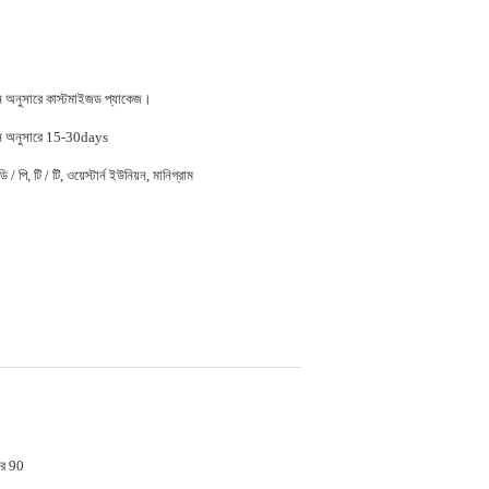
জন অনুসারে কাস্টমাইজড প্যাকেজ।
জন অনুসারে 15-30days
 / পি, টি / টি, ওয়েস্টার্ন ইউনিয়ন, মানিগ্রাম
র 90