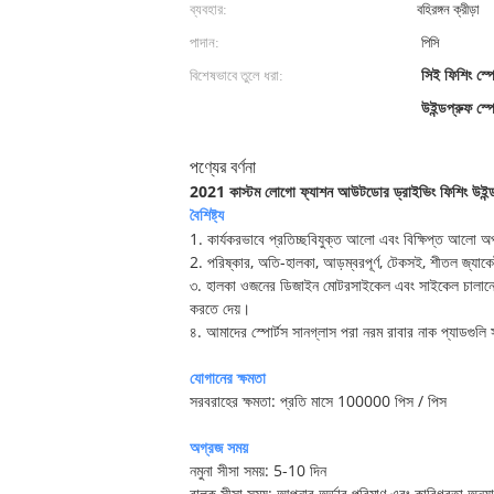
ব্যবহার:
বহিরঙ্গন ক্রীড়া
পাদান:
পিসি
বিশেষভাবে তুলে ধরা:
সিই ফিশিং স্
উইন্ডপ্রুফ স্
পণ্যের বর্ণনা
2021 কাস্টম লোগো ফ্যাশন আউটডোর ড্রাইভিং ফিশিং উইন্ডপ্
বৈশিষ্ট্য
1. কার্যকরভাবে প্রতিচ্ছবিযুক্ত আলো এবং বিক্ষিপ্ত আলো অ
2. পরিষ্কার, অতি-হালকা, আড়ম্বরপূর্ণ, টেকসই, শীতল জ্যাকেট
৩. হালকা ওজনের ডিজাইন মোটরসাইকেল এবং সাইকেল চালানো, ড্রা
করতে দেয়।
৪. আমাদের স্পোর্টস সানগ্লাস পরা নরম রাবার নাক প্যাডগুলি 
যোগানের ক্ষমতা
সরবরাহের ক্ষমতা: প্রতি মাসে 100000 পিস / পিস
অগ্রজ সময়
নমুনা সীসা সময়: 5-10 দিন
বাল্ক সীসা সময়: আপনার অর্ডার পরিমাণ এবং কারিগরতা অনুয