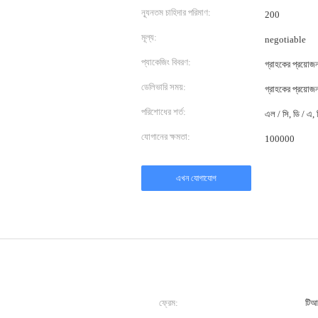
ন্যূনতম চাহিদার পরিমাণ:
200
মূল্য:
negotiable
প্যাকেজিং বিবরণ:
গ্রাহকের প্রয়ো
ডেলিভারি সময়:
গ্রাহকের প্রয়ো
পরিশোধের শর্ত:
এল / সি, ডি / এ, ডি
যোগানের ক্ষমতা:
100000
এখন যোগাযোগ
ফ্রেম:
টিআ