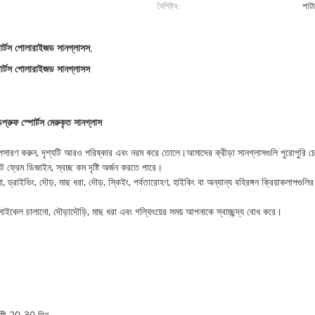
বৈশিষ্ট্য:
শাটা
পোর্টস পোলারাইজড সানগ্লাসস
,
পোর্টস পোলারাইজড সানগ্লাসস
রুফ স্পোর্টস মেরুকৃত সানগ্লাস
পসারণ করুন, দৃশ্যটি আরও পরিষ্কার এবং নরম করে তোলে।আমাদের ক্রীড়া সানগ্লাসগুলি পুরোপুরি চো
 ফ্রেম ডিজাইন, স্বচ্ছ কম দৃষ্টি অর্জন করতে পারে।
ইভিং, দৌড়, মাছ ধরা, দৌড়, স্কিইং, পর্বতারোহণ, হাইকিং বা অন্যান্য বহিরঙ্গন ক্রিয়াকলাপগুলির
সাইকেল চালানো, দৌড়াদৌড়ি, মাছ ধরা এবং গল্ফিংয়ের সময় আপনাকে স্বাচ্ছন্দ্য বোধ করে।
ায়ী 20-30 দিন