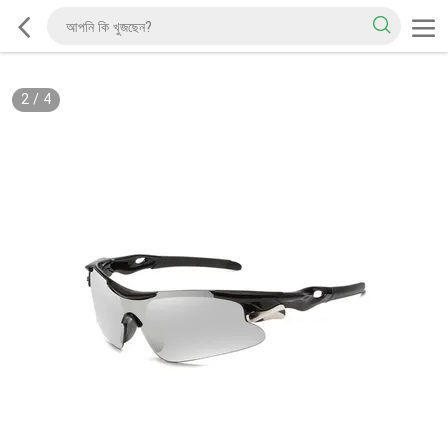
2
/
4