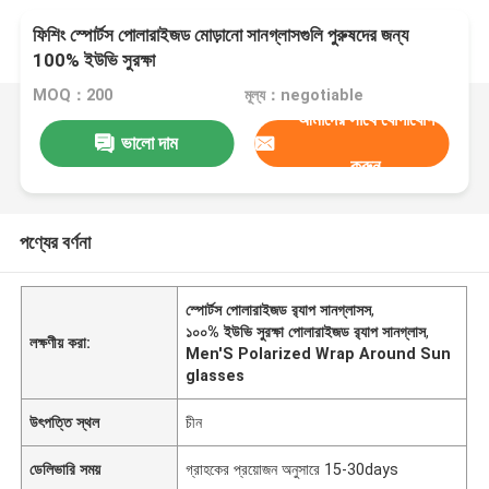
ফিশিং স্পোর্টস পোলারাইজড মোড়ানো সানগ্লাসগুলি পুরুষদের জন্য
100% ইউভি সুরক্ষা
MOQ：200
মূল্য：negotiable
আমাদের সাথে যোগাযোগ
ভালো দাম
করুন
পণ্যের বর্ণনা
স্পোর্টস পোলারাইজড র‌্যাপ সানগ্লাসস
,
১০০% ইউভি সুরক্ষা পোলারাইজড র‌্যাপ সানগ্লাস
,
লক্ষণীয় করা:
Men'S Polarized Wrap Around Sun
glasses
উৎপত্তি স্থল
চীন
ডেলিভারি সময়
গ্রাহকের প্রয়োজন অনুসারে 15-30days