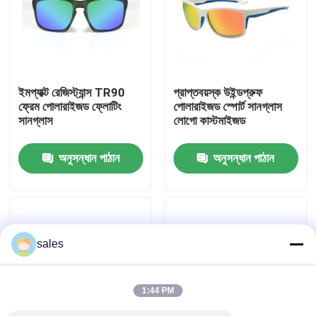
কারখানা ভ্রমণ
যোগাযোগ করুন
ইমপ্যাক্ট রেজিস্ট্যান্স TR90
প্রাপ্তবয়স্ক উইন্ডপ্রুফ
ফ্রেম পোলারাইজড ফ্লোটিং
পোলারাইজড স্পোর্ট সানগ্লাস
সানগ্লাস
লোগো কাস্টমাইজড
খবর
অনুসন্ধান পাঠান
অনুসন্ধান পাঠান
কেস
উদ্ধৃতির জন্য আবেদন
sales
এন্টি কুয়াশা সাঁতার গগলস
1:44 PM
নিরাপত্তা চশমা গগলস