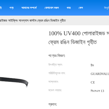
়ি
পণ্য
আমাদের সম্পর্কে
যোগাযোগ করুন
খবর
কেস
উদ্ধ
ড সাইক্লিং সানগ্লাস কাস্টম ফ্রেম রঙিন ডিজাইন গৃহীত
100% UV400 পোলারাইজড সাইক
ফ্রেম রঙিন ডিজাইন গৃহীত
পণ্যের বিবরণ:
উৎপত্তি স্থল:
চীন
পরিচিতিমুলক নাম:
GUARDVAL
সাক্ষ্যদান:
CE
মডেল নম্বার:
পিএসএস 13
প্রদান: