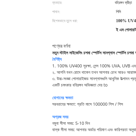
ব্যবহার:
বহিরঙ্গন ক্রীড়া
পাদান:
পিসি
বিশেষভাবে তুলে ধরা:
100% UV400 
ই এম পোলারাই
পণ্যের বর্ণনা
নতুন স্টাইল সাইকেলিং চশমা স্পোর্টস সানগ্লাস স্পোর্টস চশ
বৈশিষ্ট্য
1. 100% UV400 সুরক্ষা, লেন্স 100% UVA, UVB এবং ক্ষত
২. আপনি যখন রোদে থাকেন তখন আপনার চোখ আরও আরামদায়ক 
৩. উচ্চ-সংজ্ঞা পোলারাইজড সানগ্লাসগুলি আধুনিক উত্পাদন প্
একটি চমৎকার বহিরঙ্গন অভিজ্ঞতা দেয় to
যোগানের ক্ষমতা
সরবরাহের ক্ষমতা: প্রতি মাসে 100000 পিস / পিস
অগ্রজ সময়
নমুনা সীসা সময়: 5-10 দিন
বাল্ক সীসা সময়: আপনার অর্ডার পরিমাণ এবং কারিগরতা অনুয