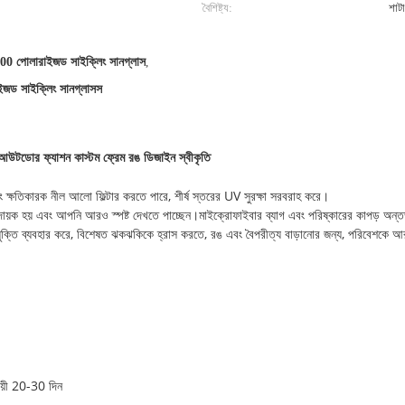
বৈশিষ্ট্য:
শাটা
পোলারাইজড সাইক্লিং সানগ্লাস
,
জড সাইক্লিং সানগ্লাসস
মা আউটডোর ফ্যাশন কাস্টম ফ্রেম রঙ ডিজাইন স্বীকৃতি
িকারক নীল আলো ফিল্টার করতে পারে, শীর্ষ স্তরের UV সুরক্ষা সরবরাহ করে।
হয় এবং আপনি আরও স্পষ্ট দেখতে পাচ্ছেন।মাইক্রোফাইবার ব্যাগ এবং পরিষ্কারের কাপড় অন্তর
রযুক্তি ব্যবহার করে, বিশেষত ঝকঝকিকে হ্রাস করতে, রঙ এবং বৈপরীত্য বাড়ানোর জন্য, পরিবেশকে আ
ায়ী 20-30 দিন