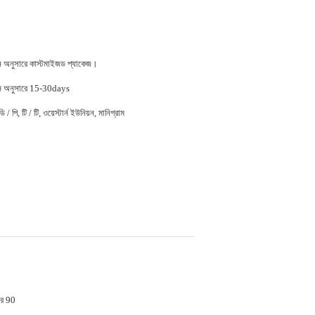
জন অনুসারে কাস্টমাইজড প্যাকেজ।
জন অনুসারে 15-30days
 / পি, টি / টি, ওয়েস্টার্ন ইউনিয়ন, মানিগ্রাম
র 90