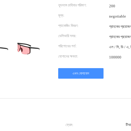
ন্যূনতম চাহিদার পরিমাণ:
200
মূল্য:
negotiable
প্যাকেজিং বিবরণ:
গ্রাহকের প্রয়ো
ডেলিভারি সময়:
গ্রাহকের প্রয়ো
পরিশোধের শর্ত:
এল / সি, ডি / এ, ডি
যোগানের ক্ষমতা:
100000
এখন যোগাযোগ
ফ্রেম:
টিআ