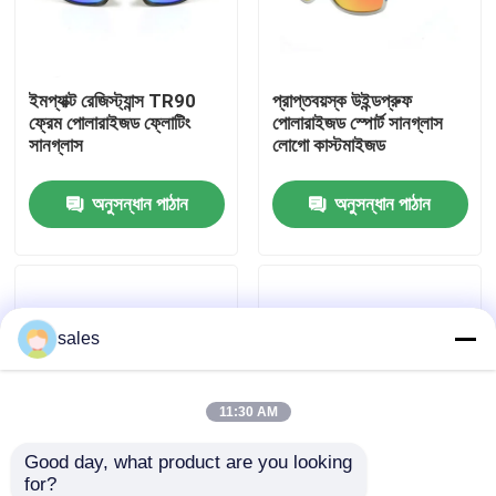
কারখানা ভ্রমণ
ইমপ্যাক্ট রেজিস্ট্যান্স TR90
প্রাপ্তবয়স্ক উইন্ডপ্রুফ
ফ্রেম পোলারাইজড ফ্লোটিং
পোলারাইজড স্পোর্ট সানগ্লাস
যোগাযোগ করুন
সানগ্লাস
লোগো কাস্টমাইজড
অনুসন্ধান পাঠান
অনুসন্ধান পাঠান
খবর
কেস
sales
উদ্ধৃতির জন্য আবেদন
এন্টি কুয়াশা সাঁতার গগলস
11:30 AM
Good day, what product are you looking 
নিরাপত্তা চশমা গগলস
for?
পোলারাইজড পুরুষদের আউটডোর
ফটোক্রোমিক পোলারাইজড