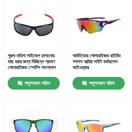
পুরুষ মহিলা সাইকেল চালানোর
আউটডোর পোলারাইজড রাইডিং
মাছ ধরার জন্য বিচ্ছিন্ন প্রমাণ
গগলস আল্ট্রা লাইট বর্ডারলেস
পোলারাইজড স্পোর্টস সানগ্লাস
আইওয়্যার
অনুসন্ধান পাঠান
অনুসন্ধান পাঠান
বাড়ি
পণ্য
আমাদের সম্পর্কে