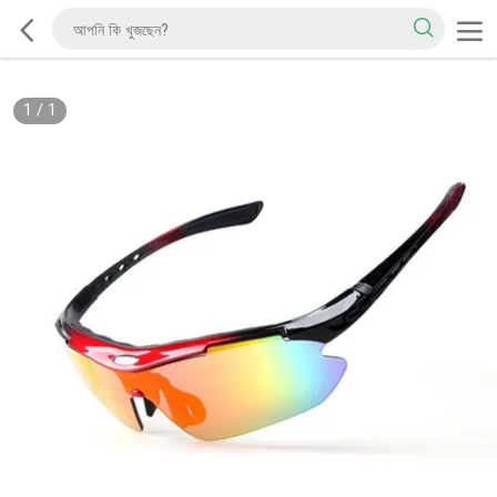
1
/
1