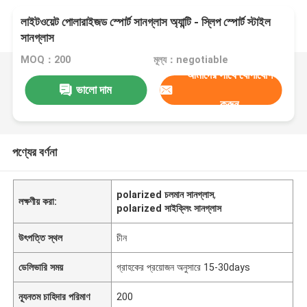
লাইটওয়েট পোলারাইজড স্পোর্ট সানগ্লাস অ্যান্টি - স্লিপ স্পোর্ট স্টাইল
সানগ্লাস
MOQ：200
মূল্য：negotiable
আমাদের সাথে যোগাযোগ
ভালো দাম
করুন
পণ্যের বর্ণনা
polarized চলমান সানগ্লাস
,
লক্ষণীয় করা:
polarized সাইক্লিং সানগ্লাস
উৎপত্তি স্থল
চীন
ডেলিভারি সময়
গ্রাহকের প্রয়োজন অনুসারে 15-30days
ন্যূনতম চাহিদার পরিমাণ
200