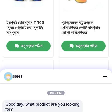
কারখানা ভ্রমণ
ইমপ্যাক্ট রেজিস্ট্যান্স TR90
প্রাপ্তবয়স্ক উইন্ডপ্রুফ
ফ্রেম পোলারাইজড ফ্লোটিং
পোলারাইজড স্পোর্ট সানগ্লাস
যোগাযোগ করুন
সানগ্লাস
লোগো কাস্টমাইজড
অনুসন্ধান পাঠান
অনুসন্ধান পাঠান
খবর
কেস
sales
উদ্ধৃতির জন্য আবেদন
এন্টি কুয়াশা সাঁতার গগলস
9:50 PM
Good day, what product are you looking 
নিরাপত্তা চশমা গগলস
for?
পোলারাইজড পুরুষদের আউটডোর
ফটোক্রোমিক পোলারাইজড