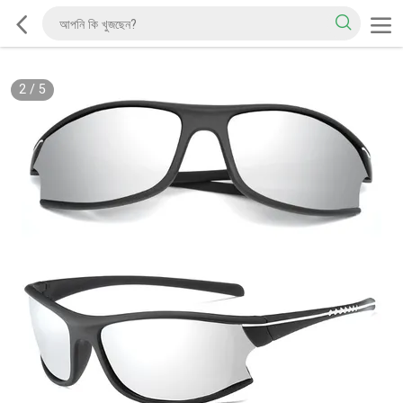
2
/
5