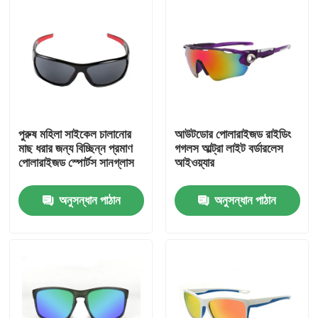
পুরুষ মহিলা সাইকেল চালানোর
আউটডোর পোলারাইজড রাইডিং
মাছ ধরার জন্য বিচ্ছিন্ন প্রমাণ
গগলস আল্ট্রা লাইট বর্ডারলেস
পোলারাইজড স্পোর্টস সানগ্লাস
আইওয়্যার
অনুসন্ধান পাঠান
অনুসন্ধান পাঠান
বাড়ি
পণ্য
আমাদের সম্পর্কে