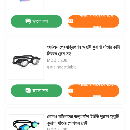
আমাদের সাথে যোগাযোগ
কারখানা ভ্রমণ
ভালো দাম
করুন
যোগাযোগ করুন
ওডিএম প্রেসক্রিপশন অ্যান্টি কুয়াশা সাঁতার কাটা
খবর
মিররড লেন্স সহ
MOQ：200
মূল্য：negotiable
কেস
আমাদের সাথে যোগাযোগ
উদ্ধৃতির জন্য আবেদন
ভালো দাম
করুন
এন্টি কুয়াশা সাঁতার গগলস
কোনও মহিলাদের জন্য ফাঁস ইউভি সুরক্ষা অ্যান্টি
কুয়াশা সাঁতার গোগলস নেই
নিরাপত্তা চশমা গগলস
MOQ：200