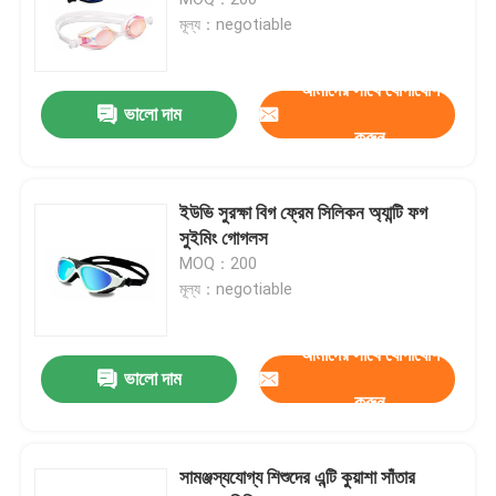
মূল্য：negotiable
স্নো স্কি গগলস
আমাদের সাথে যোগাযোগ
ভালো দাম
জলরোধী সুইম ক্যাপ
করুন
ডাইভিং স্নরকেল মাস্ক
ইউভি সুরক্ষা বিগ ফ্রেম সিলিকন অ্যান্টি ফগ
সুইমিং গোগলস
MOQ：200
সামরিক কৌশলগত গগলস
মূল্য：negotiable
মোটরক্রস রেসিং গগলস
আমাদের সাথে যোগাযোগ
ভালো দাম
করুন
Polarized ক্রীড়া সানগ্লাস
সামঞ্জস্যযোগ্য শিশুদের এন্টি কুয়াশা সাঁতার
শিল্প নিরাপত্তা গগলস