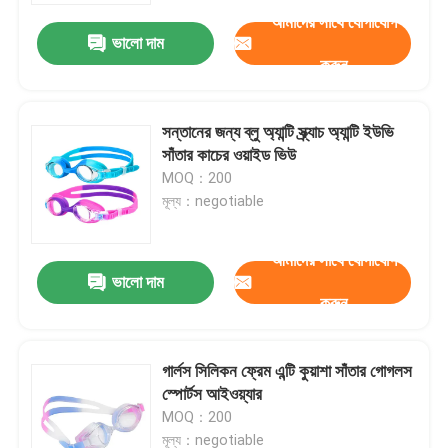
আমাদের সাথে যোগাযোগ
ভালো দাম
করুন
সন্তানের জন্য ব্লু অ্যান্টি স্ক্র্যাচ অ্যান্টি ইউভি
সাঁতার কাচের ওয়াইড ভিউ
MOQ：200
মূল্য：negotiable
আমাদের সাথে যোগাযোগ
ভালো দাম
করুন
বাড়ি
গার্লস সিলিকন ফ্রেম এন্টি কুয়াশা সাঁতার গোগলস
পণ্য
স্পোর্টস আইওয়্যার
MOQ：200
আমাদের সম্পর্কে
মূল্য：negotiable