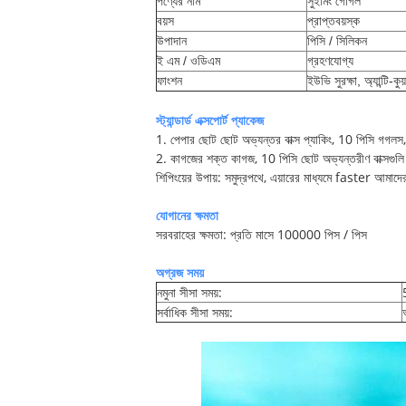
পণ্যের নাম
সুইমিং গোগল
বয়স
প্রাপ্তবয়স্ক
উপাদান
পিসি / সিলিকন
ই এম / ওডিএম
গ্রহণযোগ্য
ফাংশন
ইউভি সুরক্ষা, অ্যান্টি-কুয
স্ট্যান্ডার্ড এক্সপোর্ট প্যাকেজ
1. পেপার ছোট ছোট অভ্যন্তর বাক্স প্যাকিং, 10 পিসি গগলস
2. কাগজের শক্ত কাগজ, 10 পিসি ছোট অভ্যন্তরীণ বাক্সগুল
শিপিংয়ের উপায়: সমুদ্রপথে, এয়ারের মাধ্যমে faster আমাদের
যোগানের ক্ষমতা
সরবরাহের ক্ষমতা: প্রতি মাসে 100000 পিস / পিস
অগ্রজ সময়
নমুনা সীসা সময়:
সর্বাধিক সীসা সময়: