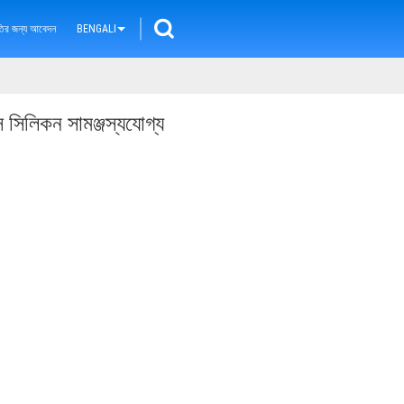
ৃতির জন্য আবেদন
BENGALI
স সিলিকন সামঞ্জস্যযোগ্য