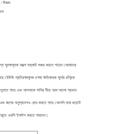
 / মিররড
াম
্যে সুরক্ষামূলক বাক্সে সহজেই সঞ্চয় করতে পারেন।আমাদের
রে।ইউভি প্রতিরক্ষামূলক চশমা ক্ষতিকারক সূর্যের রশ্মিকে
াড়িয়ে তুলতে পারে এবং আপনাকে পানির নীচে নরম আলো প্রভাব
া এবং জলের অনুপ্রবেশও রোধ করতে পারে।আপনি বাধা ছাড়াই
সেকেন্ডে এগুলি ইনস্টল করতে পারবেন।