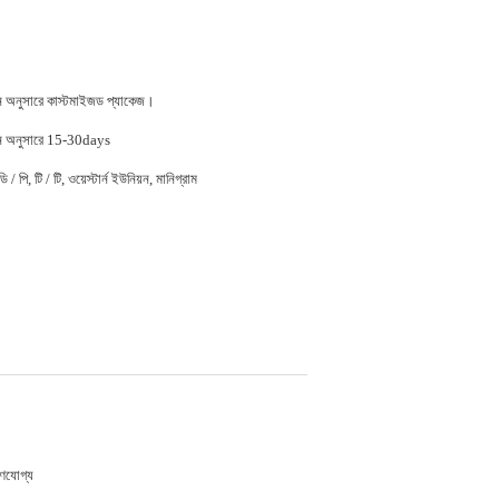
জন অনুসারে কাস্টমাইজড প্যাকেজ।
জন অনুসারে 15-30days
 / পি, টি / টি, ওয়েস্টার্ন ইউনিয়ন, মানিগ্রাম
হণযোগ্য