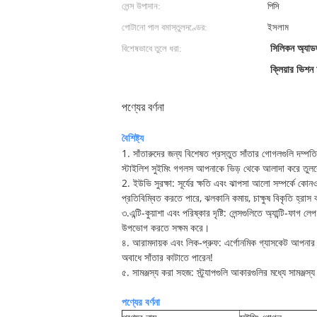
লেন্স উপাদান:
পিসি
গোটানো পাল বমাস্তুলদণ্ডের:
ইসলাম
বিশেষভাবে তুলে ধরা:
সিলিকন অ্যাড
ক্লিয়ার ভিশন
পণ্যের বর্ণনা
বৈশিষ্ট্য
1. সাঁতারুদের জন্য বিশেষত প্রস্তুত সাঁতার গোগলগুলি দম্পত
স্টাইলিশ সুইমিং গগলস আপনাকে ভিড় থেকে আলাদা করে তুল
2. ইউভি সুরক্ষা: সূর্যের ক্ষতি এবং ঝাপসা আলো সম্পর্কে কোন
প্রতিবিম্বিত করতে পারে, ঝলকানি কমায়, চাক্ষুষ বিকৃতি হ্রা
৩.এন্টি-কুয়াশা এবং পরিষ্কার দৃষ্টি: লেন্সগুলিতে অ্যান্টি-ফ
উপভোগ করতে সক্ষম করে।
৪. আরামদায়ক এবং লিক-প্রুফ: এর্গোনমিক গ্যাসকেট আপনার
অবাধে সাঁতার কাটাতে পারেন!
৫. সামঞ্জস্য করা সহজ: স্ট্র্যাপগুলি আকারগুলির মধ্যে সামঞ
পণ্যের বর্ণনা