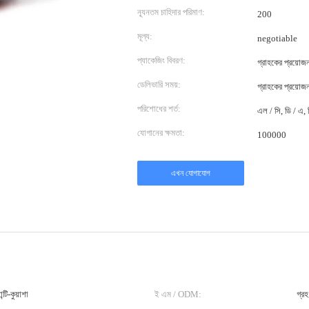
ন্যূনতম চাহিদার পরিমাণ:
200
মূল্য:
negotiable
প্যাকেজিং বিবরণ:
গ্রাহকের প্রয়ো
ডেলিভারি সময়:
গ্রাহকের প্রয়ো
পরিশোধের শর্ত:
এল / সি, ডি / এ, ডি
যোগানের ক্ষমতা:
100000
এখন যোগাযোগ
্টি-কুয়াশা
ই এম / ODM:
গ্র