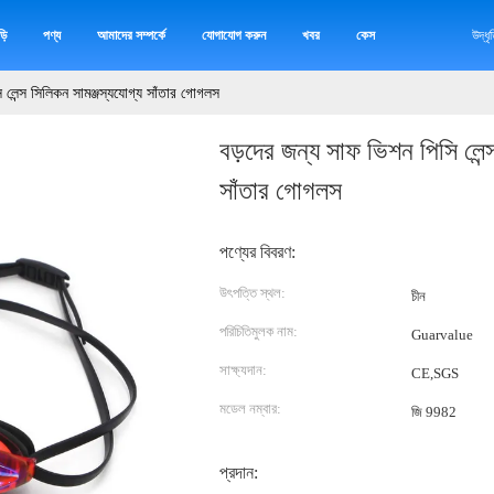
়ি
পণ্য
আমাদের সম্পর্কে
যোগাযোগ করুন
খবর
কেস
উদ্ধ
 লেন্স সিলিকন সামঞ্জস্যযোগ্য সাঁতার গোগলস
বড়দের জন্য সাফ ভিশন পিসি লেন্
সাঁতার গোগলস
পণ্যের বিবরণ:
উৎপত্তি স্থল:
চীন
পরিচিতিমুলক নাম:
Guarvalue
সাক্ষ্যদান:
CE,SGS
মডেল নম্বার:
জি 9982
প্রদান: