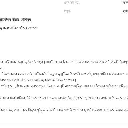
লেন্স সমাপ্ত:
সাফ
চাবুক:
ইসল
জাস্টেবল সাঁতার গোগলস
,
 অ্যাডজাস্টেবল সাঁতার গোগলস
ি বা পরিবারের জন্য দুর্দান্ত উপহার।আপনি যে রঙটি চান তা চয়ন করতে পারেন এবং এটি একটি বিনামূল
বে।
ও চিন্তা করার দরকার নেই।পলিকার্বনেট লেন্সে অ্যান্টি-অতিবেগুনী লেপ এই সমস্যাগুলি সমাধান করতে পা
স করতে পারে এবং সাঁতারের সময় উজ্জ্বলতা হ্রাস করতে পারে।
াগ লেপ স্পষ্ট ডুবো দৃষ্টি সরবরাহ করতে পারে।উন্নত অ্যান্টি-ফগ প্রযুক্তি আপনার সাঁতারের অভিজ্ঞতা ব
 চোখের সকেটগুলিকে ফিট করে, চোখের ত্বকে কোনও চিহ্ন ছাড়বে না, আপনার চোখের ক্ষতি করবে ন
্জস্য করা সহজ, এবং দ্রুত পিছনে মুক্তির বাকলটি মানে আপনি আপনার চুলগুলিতে জঞ্জাল না করে কয়েক 