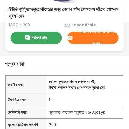
ইউভি ব্যক্তিগতকৃত সাঁতারের জন্য কোনও ফাঁস ফোগলেস সাঁতার গোগলস
সুরক্ষা দেয়
MOQ：200
মূল্য：negotiable
আমাদের সাথে যোগাযোগ
ভালো দাম
করুন
পণ্যের বর্ণনা
কোনও ফুগলেস সাঁতার গোগলস নেই
,
লক্ষণীয় করা:
ইউভি ফগলেস সাঁতার গোগলসকে সুরক্ষা দেয়
উৎপত্তি স্থল
চীন
ডেলিভারি সময়
গ্রাহকের প্রয়োজন অনুসারে 15-30days
ন্যূনতম চাহিদার পরিমাণ
200