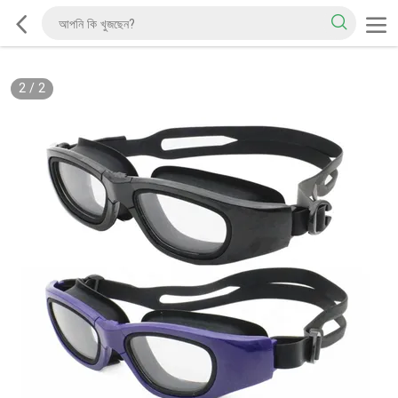
2
/
2