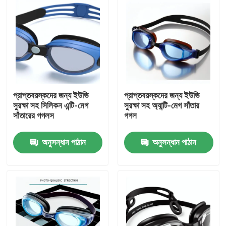
প্রাপ্তবয়স্কদের জন্য ইউভি
প্রাপ্তবয়স্কদের জন্য ইউভি
সুরক্ষা সহ সিলিকন এন্টি-মেগ
সুরক্ষা সহ অ্যান্টি-মেগ সাঁতার
সাঁতারের গগলস
গগল
অনুসন্ধান পাঠান
অনুসন্ধান পাঠান
বাড়ি
পণ্য
আমাদের সম্পর্কে