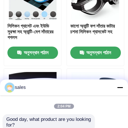
কারখানা ভ্রমণ
সিলিকন গ্যাসেট এবং ইউভি
কালো অ্যান্টি ফগ সাঁতার কাটার
সুরক্ষা সহ অ্যান্টি-মেগ সাঁতারের
চশমা সিলিকন গ্যাসকেট সহ
যোগাযোগ করুন
গগলস
অনুসন্ধান পাঠান
অনুসন্ধান পাঠান
খবর
কেস
sales
উদ্ধৃতির জন্য আবেদন
এন্টি কুয়াশা সাঁতার গগলস
2:04 PM
Good day, what product are you looking 
নিরাপত্তা চশমা গগলস
for?
ইউভি সুরক্ষা এবং সিলিকন
প্রাপ্তবয়স্কদের জন্য অ্যান্টি ফগ