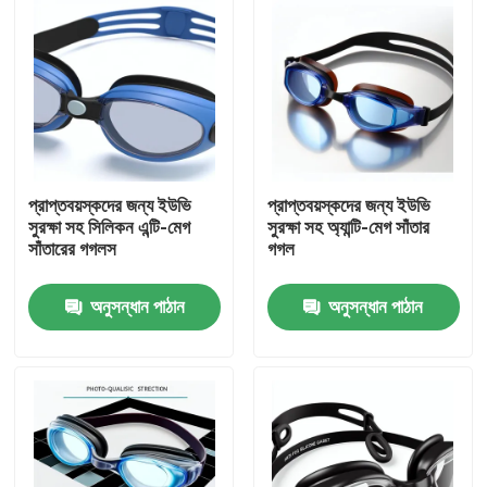
প্রাপ্তবয়স্কদের জন্য ইউভি
প্রাপ্তবয়স্কদের জন্য ইউভি
সুরক্ষা সহ সিলিকন এন্টি-মেগ
সুরক্ষা সহ অ্যান্টি-মেগ সাঁতার
সাঁতারের গগলস
গগল
অনুসন্ধান পাঠান
অনুসন্ধান পাঠান
বাড়ি
পণ্য
আমাদের সম্পর্কে