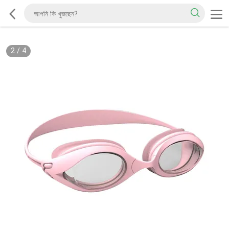
2
/
4