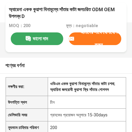
অ্যারেনা একক কুয়াশা বিনামূল্যে সাঁতার কাটা জলচরিত ODM OEM
উপলব্ধ D
MOQ：200
মূল্য：negotiable
আমাদের সাথে যোগাযোগ
ভালো দাম
করুন
পণ্যের বর্ণনা
ওডিএম একক কুয়াশা বিনামূল্যে সাঁতার কাটা চশমা
,
লক্ষণীয় করা:
অ্যারিনা জলরোধী কুয়াশা ফ্রি সাঁতার গোগলস
উৎপত্তি স্থল
চীন
ডেলিভারি সময়
গ্রাহকের প্রয়োজন অনুসারে 15-30days
ন্যূনতম চাহিদার পরিমাণ
200