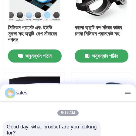
কারখানা ভ্রমণ
সিলিকন গ্যাসেট এবং ইউভি
কালো অ্যান্টি ফগ সাঁতার কাটার
সুরক্ষা সহ অ্যান্টি-মেগ সাঁতারের
চশমা সিলিকন গ্যাসকেট সহ
যোগাযোগ করুন
গগলস
অনুসন্ধান পাঠান
অনুসন্ধান পাঠান
খবর
কেস
sales
উদ্ধৃতির জন্য আবেদন
এন্টি কুয়াশা সাঁতার গগলস
5:11 AM
Good day, what product are you looking 
নিরাপত্তা চশমা গগলস
for?
ইউভি সুরক্ষা এবং সিলিকন
প্রাপ্তবয়স্কদের জন্য অ্যান্টি ফগ