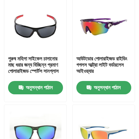
পুরুষ মহিলা সাইকেল চালানোর
আউটডোর পোলারাইজড রাইডিং
মাছ ধরার জন্য বিচ্ছিন্ন প্রমাণ
গগলস আল্ট্রা লাইট বর্ডারলেস
পোলারাইজড স্পোর্টস সানগ্লাস
আইওয়্যার
অনুসন্ধান পাঠান
অনুসন্ধান পাঠান
বাড়ি
পণ্য
আমাদের সম্পর্কে