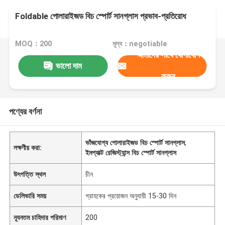
Foldable পোলারাইজড বিচ স্পোর্ট সানগ্লাস প্রভাব-প্রতিরোধ
MOQ：200
মূল্য：negotiable
আমাদের সাথে যোগাযোগ
ভালো দাম
করুন
পণ্যের বর্ণনা
ভাঁজযোগ্য পোলারাইজড বিচ স্পোর্ট সানগ্লাস
,
লক্ষণীয় করা:
ইমপ্যাক্ট রেজিস্ট্যান্স বিচ স্পোর্ট সানগ্লাস
উৎপত্তি স্থল
চীন
ডেলিভারি সময়
গ্রাহকের প্রয়োজন অনুযায়ী 15-30 দিন
ন্যূনতম চাহিদার পরিমাণ
200