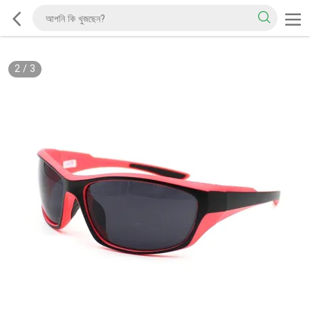
2
/
3