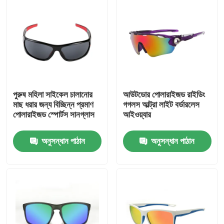
পুরুষ মহিলা সাইকেল চালানোর
আউটডোর পোলারাইজড রাইডিং
মাছ ধরার জন্য বিচ্ছিন্ন প্রমাণ
গগলস আল্ট্রা লাইট বর্ডারলেস
পোলারাইজড স্পোর্টস সানগ্লাস
আইওয়্যার
অনুসন্ধান পাঠান
অনুসন্ধান পাঠান
বাড়ি
পণ্য
আমাদের সম্পর্কে