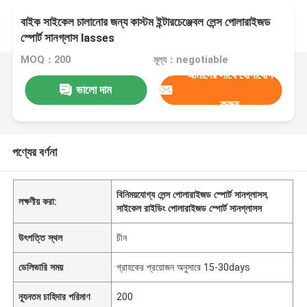
বাইক সাইকেল চালানোর জন্য কাস্টম ইন্টারচেঞ্জেবল লেন্স পোলারাইজড
স্পোর্ট সানগ্লাস lasses
MOQ：200
মূল্য：negotiable
আমাদের সাথে যোগাযোগ
ভালো দাম
করুন
পণ্যের বর্ণনা
বিনিময়যোগ্য লেন্স পোলারাইজড স্পোর্ট সানগ্লাসস
,
লক্ষণীয় করা:
সাইকেল রাইডিং পোলারাইজড স্পোর্ট সানগ্লাসস
উৎপত্তি স্থল
চীন
ডেলিভারি সময়
গ্রাহকের প্রয়োজন অনুসারে 15-30days
ন্যূনতম চাহিদার পরিমাণ
200