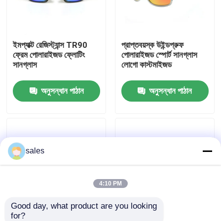
কারখানা ভ্রমণ
ইমপ্যাক্ট রেজিস্ট্যান্স TR90
প্রাপ্তবয়স্ক উইন্ডপ্রুফ
ফ্রেম পোলারাইজড ফ্লোটিং
পোলারাইজড স্পোর্ট সানগ্লাস
যোগাযোগ করুন
সানগ্লাস
লোগো কাস্টমাইজড
অনুসন্ধান পাঠান
অনুসন্ধান পাঠান
খবর
কেস
sales
উদ্ধৃতির জন্য আবেদন
এন্টি কুয়াশা সাঁতার গগলস
4:10 PM
Good day, what product are you looking 
নিরাপত্তা চশমা গগলস
for?
পোলারাইজড পুরুষদের আউটডোর
ফটোক্রোমিক পোলারাইজড