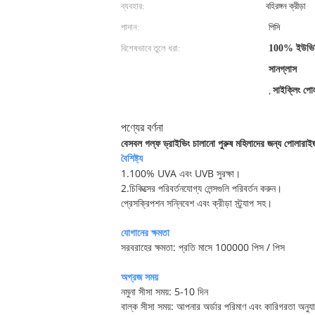
ব্যবহার:
বহিরঙ্গন ক্রীড়া
পাদান:
পিসি
বিশেষভাবে তুলে ধরা:
100% ইউভিবি 
সানগ্লাস
,
সাইক্লিং পো
পণ্যের বর্ণনা
বেসবল গল্ফ ড্রাইভিং চালানো পুরুষ মহিলাদের জন্য পোলারাইজ
বৈশিষ্ট্য
1.100% UVA এবং UVB সুরক্ষা।
2.চিকিত্সের পরিবর্তনযোগ্য লেন্সগুলি পরিবর্তন করুন।
প্রেসক্রিপশন সন্নিবেশ এবং ক্রীড়া স্ট্র্যাপ সহ।
যোগানের ক্ষমতা
সরবরাহের ক্ষমতা: প্রতি মাসে 100000 পিস / পিস
অগ্রজ সময়
নমুনা সীসা সময়: 5-10 দিন
বাল্ক সীসা সময়: আপনার অর্ডার পরিমাণ এবং কারিগরতা অনুয