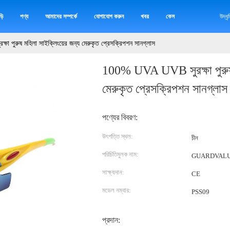
়ি
পণ্য
আমাদের সম্পর্কে
যোগাযোগ করুন
খবর
কেস
উদ্ধ
পুরুষ মহিলা সাইক্লিংয়ের জন্য মেরুকৃত প্রেসক্রিপশন সানগ্লাস
100% UVA UVB সুরক্ষা পুরুষ 
মেরুকৃত প্রেসক্রিপশন সানগ্লাস
পণ্যের বিবরণ:
উৎপত্তি স্থল:
চীন
পরিচিতিমুলক নাম:
GUARDVAL
সাক্ষ্যদান:
CE
মডেল নম্বার:
PSS09
প্রদান: