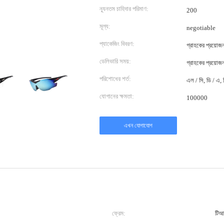
ন্যূনতম চাহিদার পরিমাণ:
200
মূল্য:
negotiable
প্যাকেজিং বিবরণ:
গ্রাহকের প্রয়ো
ডেলিভারি সময়:
গ্রাহকের প্রয়ো
পরিশোধের শর্ত:
এল / সি, ডি / এ, ডি
যোগানের ক্ষমতা:
100000
এখন যোগাযোগ
ফ্রেম:
টিআ