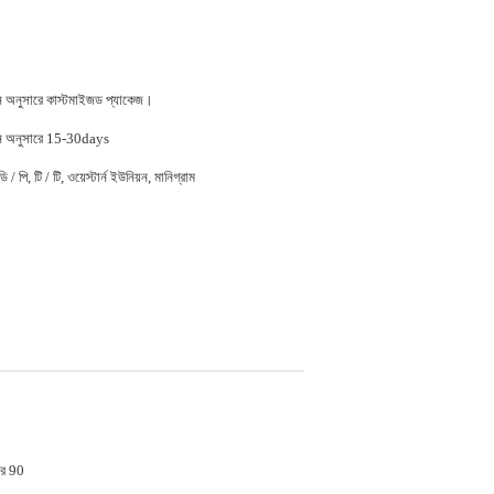
জন অনুসারে কাস্টমাইজড প্যাকেজ।
জন অনুসারে 15-30days
 / পি, টি / টি, ওয়েস্টার্ন ইউনিয়ন, মানিগ্রাম
র 90