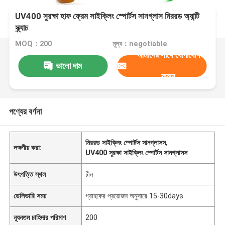
UV400 সুরক্ষা হাফ ফ্রেম সাইক্লিং স্পোর্টস সানগ্লাস মিররড অ্যান্টি
স্ক্র্যাচ
MOQ：200
মূল্য：negotiable
আমাদের সাথে যোগাযোগ
ভালো দাম
করুন
পণ্যের বর্ণনা
মিররড সাইক্লিং স্পোর্টস সানগ্লাসস
,
লক্ষণীয় করা:
UV400 সুরক্ষা সাইক্লিং স্পোর্টস সানগ্লাসস
উৎপত্তি স্থল
চীন
ডেলিভারি সময়
গ্রাহকের প্রয়োজন অনুসারে 15-30days
ন্যূনতম চাহিদার পরিমাণ
200