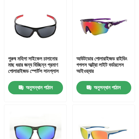
পুরুষ মহিলা সাইকেল চালানোর
আউটডোর পোলারাইজড রাইডিং
মাছ ধরার জন্য বিচ্ছিন্ন প্রমাণ
গগলস আল্ট্রা লাইট বর্ডারলেস
পোলারাইজড স্পোর্টস সানগ্লাস
আইওয়্যার
অনুসন্ধান পাঠান
অনুসন্ধান পাঠান
বাড়ি
পণ্য
আমাদের সম্পর্কে