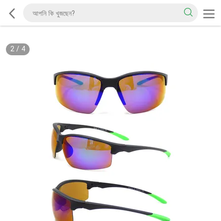
2
/
4