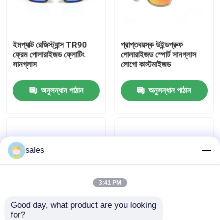
কারখানা ভ্রমণ
ইমপ্যাক্ট রেজিস্ট্যান্স TR90
প্রাপ্তবয়স্ক উইন্ডপ্রুফ
ফ্রেম পোলারাইজড ফ্লোটিং
পোলারাইজড স্পোর্ট সানগ্লাস
যোগাযোগ করুন
সানগ্লাস
লোগো কাস্টমাইজড
অনুসন্ধান পাঠান
অনুসন্ধান পাঠান
খবর
কেস
sales
উদ্ধৃতির জন্য আবেদন
এন্টি কুয়াশা সাঁতার গগলস
3:41 PM
Good day, what product are you looking 
নিরাপত্তা চশমা গগলস
for?
পোলারাইজড পুরুষদের আউটডোর
ফটোক্রোমিক পোলারাইজড