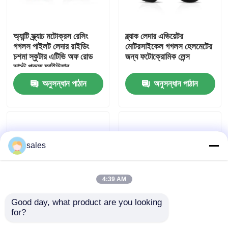
কারখানা ভ্রমণ
অ্যান্টি স্ক্র্যাচ মটোক্রস রেসিং
ব্ল্যাক লেদার এভিয়েটর
গগলস পাইলট লেদার রাইডিং
মোটরসাইকেল গগলস হেলমেটের
চশমা স্কুটার এটিভি অফ রোড
জন্য ফটোক্রোমিক লেন্স
যোগাযোগ করুন
ডাস্ট প্রুফ আইউয়ার
অনুসন্ধান পাঠান
অনুসন্ধান পাঠান
খবর
কেস
sales
উদ্ধৃতির জন্য আবেদন
4:39 AM
এন্টি কুয়াশা সাঁতার গগলস
Good day, what product are you looking 
for?
অ্যান্টি - স্ক্র্যাচ মোটোক্রস রেসিং
ধুলো প্রুফ হোয়াইট
নিরাপত্তা চশমা গগলস
গগলস উইন্ডপ্রুফ অফ রোড
motocross গগলস বহিরঙ্গন