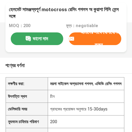
হেলমেট সামঞ্জস্যপূর্ণ motocross রেসিং গগলস অ কুয়াশা পিসি লেন্স
সঙ্গে
MOQ：200
মূল্য：negotiable
আমাদের সাথে যোগাযোগ
ভালো দাম
করুন
পণ্যের বর্ণনা
লক্ষণীয় করা:
ময়লা সাইকেল অশ্বচালনা গগলস
,
এভিভি রেসিং গগলস
উৎপত্তি স্থল
চীন
ডেলিভারি সময়
গ্রাহকের প্রয়োজন অনুসারে 15-30days
ন্যূনতম চাহিদার পরিমাণ
200