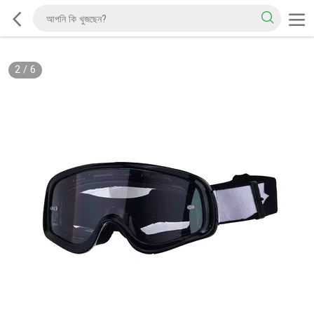
2
/
6