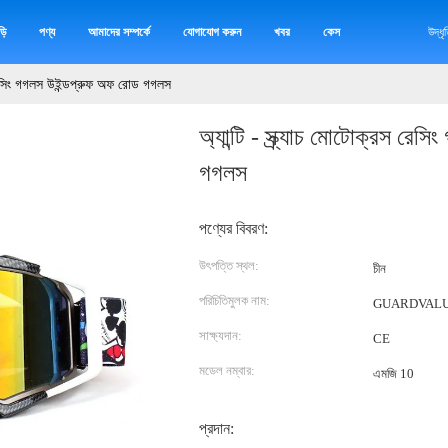
়ি
পণ্য
আমাদের সম্পর্কে
যোগাযোগ করুন
খবর
কেস
উদ্ধ
রস রেসিং গগলস উইন্ডপ্রুফ অফ রোড গগলস
অ্যান্টি - স্ক্র্যাচ মোটোক্রস র
গগলস
পণ্যের বিবরণ:
উৎপত্তি স্থল:
চীন
পরিচিতিমুলক নাম:
GUARDVAL
সাক্ষ্যদান:
CE
মডেল নম্বার:
এমজি 10
প্রদান: