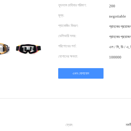
ন্যূনতম চাহিদার পরিমাণ:
200
মূল্য:
negotiable
প্যাকেজিং বিবরণ:
গ্রাহকের প্রয়ো
ডেলিভারি সময়:
গ্রাহকের প্রয়ো
পরিশোধের শর্ত:
এল / সি, ডি / এ, ডি
যোগানের ক্ষমতা:
100000
এখন যোগাযোগ
ফ্রেম:
নমনী