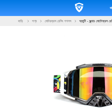
বাড
বাড়ি
পণ্য
মোটরক্রস রেসিং গগলস
অ্যান্টি - স্ক্র্যাচ মোটোক্