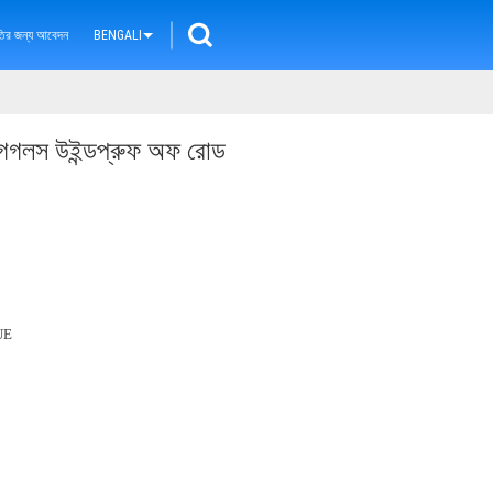
ৃতির জন্য আবেদন
BENGALI
েসিং গগলস উইন্ডপ্রুফ অফ রোড
UE