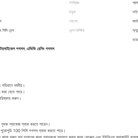
নসব্রিজ:
প্র
চাবুক:
নাইল
স
লোগো:
কাস
 পিসি লেন্স
লেন্স বৈশিষ্ট্য:
অ্যা
হয়ে
মোটরসাইকেল গগলস
,
এভিভি রেসিং গগলস
বং পরিধানে নমনীয়।
বয় করা যেতে পারে।
পরিষ্কার করুন।
, পৃথক প্যাকেজ প্যাক করতে পারেন।
ি পুরোপুরি 100 পিসি গগলস প্যাক করতে পারে।
 কাছে দ্রুত বায়ু চালানের জন্য গ্রাহককে সহায়তা করার জন্য ফেডেক্স এবং ইউপিএস অ্যাকাউন্ট রয়ে