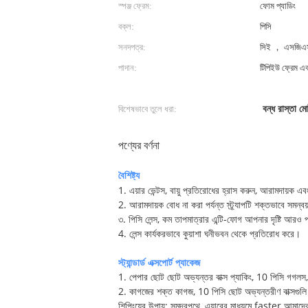
স্পঞ্জ ফ্রেম:
ফোম প্যাডিং
বক্ল:
পিসি
সনদপত্র:
সিই ， এসজিএ
পাদান:
টিপিইউ ফ্রেম এবং
বিশেষভাবে তুলে ধরা:
বন্ধ রাস্তা 
পণ্যের বর্ণনা
বৈশিষ্ট্য
1. এয়ার ভেন্টস, বায়ু প্রতিরোধের হ্রাস করুন, আরামদায়ক এ
2. আরামদায়ক বোধ না করা পর্যন্ত স্ট্র্যাপটি শক্তভাবে সমন্
৩. পিসি লেন্স, কম তাপমাত্রার এন্টি-ফোগ আপনার দৃষ্টি আরও 
4. লেন্স কার্যকরভাবে কুয়াশা ঘনীভবন থেকে প্রতিরোধ করে।
স্ট্যান্ডার্ড এক্সপোর্ট প্যাকেজ
1. পেপার ছোট ছোট অভ্যন্তর বাক্স প্যাকিং, 10 পিসি গগলস
2. কাগজের শক্ত কাগজ, 10 পিসি ছোট অভ্যন্তরীণ বাক্সগুল
শিপিংয়ের উপায়: সমুদ্রপথে, এয়ারের মাধ্যমে faster আমাদের