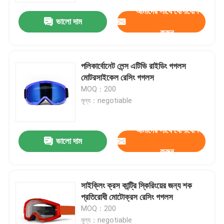
আমাদের সাথে যোগাযোগ
ভালো দাম
করুন
পলিকার্বোনেট লেন্স এটিভি রাইডিং গগলস
মোটরসাইকেল রেসিং গগলস
MOQ：200
মূল্য：negotiable
আমাদের সাথে যোগাযোগ
ভালো দাম
করুন
বাড়ি
সাইক্লিং ক্রস কান্ট্রি স্কিরিংয়ের জন্য শক
পণ্য
প্রতিরোধী মোটোক্রস রেসিং গগলস
MOQ：200
আমাদের সম্পর্কে
মূল্য：negotiable