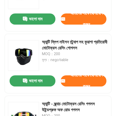
আমাদের সাথে যোগাযোগ
কারখানা ভ্রমণ
ভালো দাম
করুন
যোগাযোগ করুন
অ্যান্টি স্লিপ নাইলন স্ট্র্যাপ সহ কুয়াশা প্রতিরোধী
খবর
মোটোক্রস রেসিং গোগলস
MOQ：200
মূল্য：negotiable
কেস
আমাদের সাথে যোগাযোগ
উদ্ধৃতির জন্য আবেদন
ভালো দাম
করুন
এন্টি কুয়াশা সাঁতার গগলস
অ্যান্টি - স্ক্র্যাচ মোটোক্রস রেসিং গগলস
উইন্ডপ্রুফ অফ রোড গগলস
নিরাপত্তা চশমা গগলস
MOQ：200