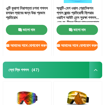
এন্টি কুয়াশা নিরাপত্তা চশমা গগলস
অ্যান্টি-মেগ ওয়াল প্রোটেকশন
রসায়ন ল্যাবের জন্য উচ্চ প্রভাব
গ্লাস স্ক্র্যাচ প্রতিরোধী ক্লিয়ার
প্রতিরোধ
ওয়াইপ আউট লেন্স সুরক্ষা গগলস
এবং অ-স্লিপ গ্রিপ সামঞ্জস্যযোগ্য
মন্দির ল্যাব গগলস
ভালো দাম
ভালো দাম
আমাদের সাথে যোগাযোগ করুন
আমাদের সাথে যোগাযোগ করুন
স্নো স্কি গগলস
(47)