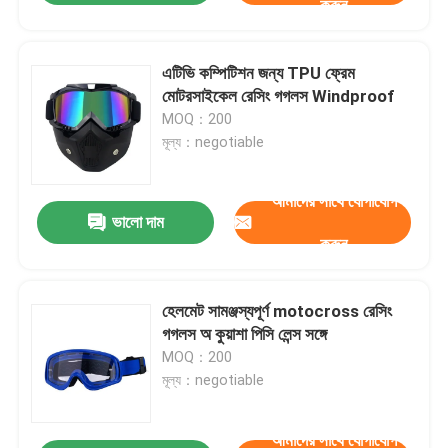
করুন
এটিভি কম্পিটিশন জন্য TPU ফ্রেম
মোটরসাইকেল রেসিং গগলস Windproof
MOQ：200
মূল্য：negotiable
আমাদের সাথে যোগাযোগ
ভালো দাম
করুন
হেলমেট সামঞ্জস্যপূর্ণ motocross রেসিং
গগলস অ কুয়াশা পিসি লেন্স সঙ্গে
MOQ：200
মূল্য：negotiable
আমাদের সাথে যোগাযোগ