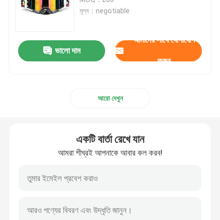
মূল্য：negotiable
স্নো স্কি গগলস
আমাদের সাথে যোগাযোগ
ভালো দাম
জলরোধী সুইম ক্যাপ
করুন
ডাইভিং স্নরকেল মাস্ক
আরো দেখুন
সামরিক কৌশলগত গগলস
একটি বার্তা রেখে যান
মোটরক্রস রেসিং গগলস
আমরা শীঘ্রই আপনাকে আবার কল করব!
Polarized ক্রীড়া সানগ্লাস
শিল্প নিরাপত্তা গগলস