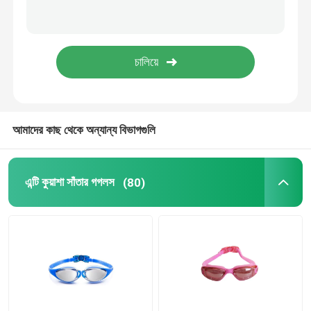
প্রেসক্রিপশন অপটিক্যাল গগলস
ডাইভিং সুইম ফিনস
ঘোড়া জকি গগলস
আমাদের কাছ থেকে অন্যান্য বিভাগগুলি
স্কাইডিভিং গগলস
এন্টি কুয়াশা সাঁতার গগলস
(80)
এন্টি কুয়াশা লেন্স
অ্যান্টি ফগ ডাইভিং গগলস
সাঁতারের জিনিসপত্র