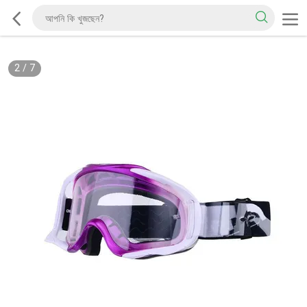
2
/
7