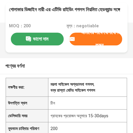
গোলাকার ডিজাইন নারী এর এটিভি রাইডিং গগলস নিয়মিত হেডব্যান্ড সঙ্গে
MOQ：200
মূল্য：negotiable
আমাদের সাথে যোগাযোগ
ভালো দাম
করুন
পণ্যের বর্ণনা
ময়লা সাইকেল অশ্বচালনা গগলস
,
লক্ষণীয় করা:
বন্ধ রাস্তা মোটর সাইকেল গগলস
উৎপত্তি স্থল
চীন
ডেলিভারি সময়
গ্রাহকের প্রয়োজন অনুসারে 15-30days
ন্যূনতম চাহিদার পরিমাণ
200