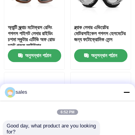
কারখানা ভ্রমণ
অ্যান্টি স্ক্র্যাচ মটোক্রস রেসিং
ব্ল্যাক লেদার এভিয়েটর
গগলস পাইলট লেদার রাইডিং
মোটরসাইকেল গগলস হেলমেটের
যোগাযোগ করুন
চশমা স্কুটার এটিভি অফ রোড
জন্য ফটোক্রোমিক লেন্স
ডাস্ট প্রুফ আইউয়ার
অনুসন্ধান পাঠান
অনুসন্ধান পাঠান
খবর
কেস
sales
উদ্ধৃতির জন্য আবেদন
এন্টি কুয়াশা সাঁতার গগলস
6:52 PM
Good day, what product are you looking 
নিরাপত্তা চশমা গগলস
for?
অ্যান্টি - স্ক্র্যাচ মোটোক্রস রেসিং
ধুলো প্রুফ হোয়াইট