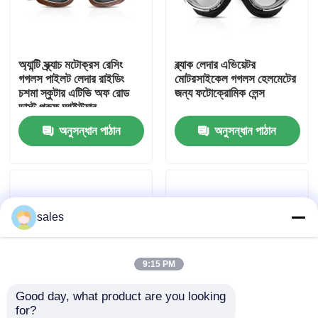
কারখানা ভ্রমণ
অ্যান্টি স্ক্র্যাচ মটোক্রস রেসিং
ব্ল্যাক লেদার এভিয়েটর
গগলস পাইলট লেদার রাইডিং
মোটরসাইকেল গগলস হেলমেটের
যোগাযোগ করুন
চশমা স্কুটার এটিভি অফ রোড
জন্য ফটোক্রোমিক লেন্স
ডাস্ট প্রুফ আইউয়ার
অনুসন্ধান পাঠান
অনুসন্ধান পাঠান
খবর
কেস
sales
উদ্ধৃতির জন্য আবেদন
এন্টি কুয়াশা সাঁতার গগলস
9:15 PM
Good day, what product are you looking 
নিরাপত্তা চশমা গগলস
for?
অ্যান্টি - স্ক্র্যাচ মোটোক্রস রেসিং
ধুলো প্রুফ হোয়াইট