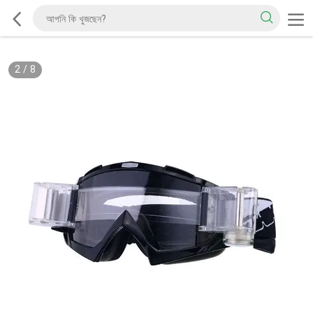
2
/
8