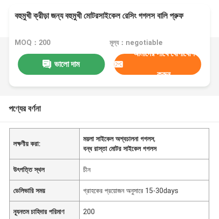
বহুমুখী ক্রীড়া জন্য বহুমুখী মোটরসাইকেল রেসিং গগলস বালি প্রুফ
MOQ：200
মূল্য：negotiable
আমাদের সাথে যোগাযোগ
ভালো দাম
করুন
পণ্যের বর্ণনা
ময়লা সাইকেল অশ্বচালনা গগলস
,
লক্ষণীয় করা:
বন্ধ রাস্তা মোটর সাইকেল গগলস
উৎপত্তি স্থল
চীন
ডেলিভারি সময়
গ্রাহকের প্রয়োজন অনুসারে 15-30days
ন্যূনতম চাহিদার পরিমাণ
200