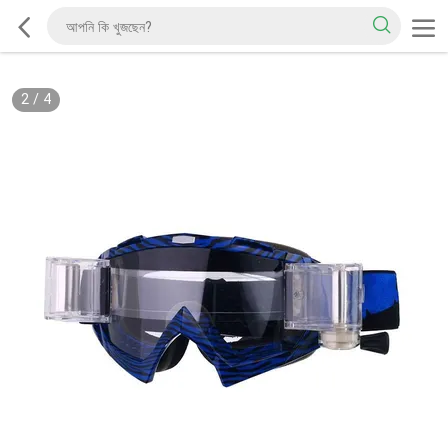
2
/
4