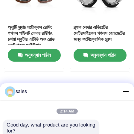
কারখানা ভ্রমণ
অ্যান্টি স্ক্র্যাচ মটোক্রস রেসিং
ব্ল্যাক লেদার এভিয়েটর
গগলস পাইলট লেদার রাইডিং
মোটরসাইকেল গগলস হেলমেটের
যোগাযোগ করুন
চশমা স্কুটার এটিভি অফ রোড
জন্য ফটোক্রোমিক লেন্স
ডাস্ট প্রুফ আইউয়ার
অনুসন্ধান পাঠান
অনুসন্ধান পাঠান
খবর
কেস
sales
উদ্ধৃতির জন্য আবেদন
এন্টি কুয়াশা সাঁতার গগলস
2:14 AM
Good day, what product are you looking 
নিরাপত্তা চশমা গগলস
for?
অ্যান্টি - স্ক্র্যাচ মোটোক্রস রেসিং
ধুলো প্রুফ হোয়াইট