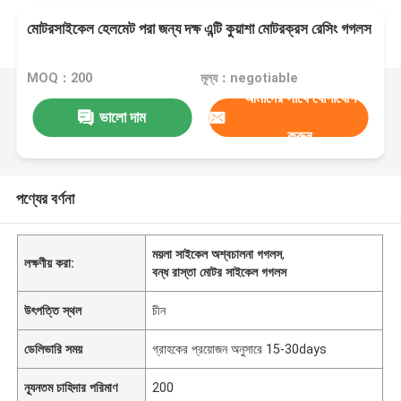
মোটরসাইকেল হেলমেট পরা জন্য দক্ষ এন্টি কুয়াশা মোটরক্রস রেসিং গগলস
MOQ：200
মূল্য：negotiable
আমাদের সাথে যোগাযোগ
ভালো দাম
করুন
পণ্যের বর্ণনা
ময়লা সাইকেল অশ্বচালনা গগলস
,
লক্ষণীয় করা:
বন্ধ রাস্তা মোটর সাইকেল গগলস
উৎপত্তি স্থল
চীন
ডেলিভারি সময়
গ্রাহকের প্রয়োজন অনুসারে 15-30days
ন্যূনতম চাহিদার পরিমাণ
200