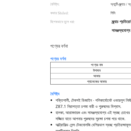
বৈশিষ্ট্য:
অ্যান্টি-স্ক্র্যাচ / 
কভার Shiled:
পিসি
বিশেষভাবে তুলে ধরা:
স্ক্র্যাচ প্রতির
সামঞ্জস্যযোগ্য
পণ্যের বর্ণনা
পণ্যের বর্ণনা
পণ্যের নাম
উপাদান
আকার
প্যাকেজের আকার
বৈশিষ্ট্য
শক্তিশালী, টেকসই ডিজাইন ∙ পলিকার্বোনেট ওভারলুপ নির্মা
Z87.1 নিরাপত্তা চশমা নারী ও পুরুষদের বিশ্বাস.
হালকা, আরামদায়ক এবং সামঞ্জস্যযোগ্য এই স্বচ্ছ চোখের সু
সজ্জিত যাতে আপনার পুরুষদের সুরক্ষা চশমা পরে থাকে.
আল্ট্রাসিল্ড লেন্স টেকনোলজি বেশিরভাগ স্বচ্ছ প্রতিরক্ষামূল
অপটিক্যাল বিকৃতি.