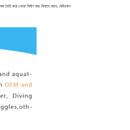
চশমা তৈরি করে।তারা নির্মাণ কাচ হিসাবে মহান, মেডিকেল