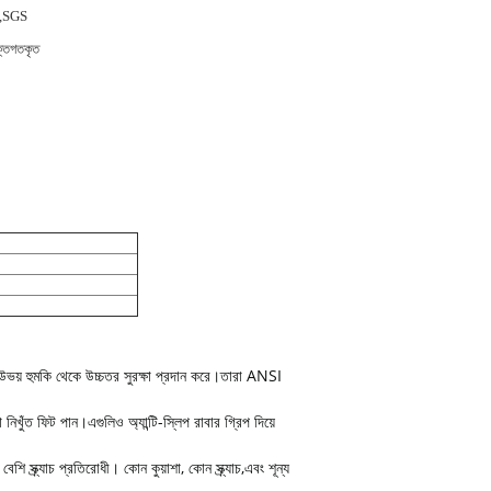
,SGS
্তিগতকৃত
াল উভয় হুমকি থেকে উচ্চতর সুরক্ষা প্রদান করে।তারা ANSI
িখুঁত ফিট পান।এগুলিও অ্যান্টি-স্লিপ রাবার গ্রিপ দিয়ে
শি স্ক্র্যাচ প্রতিরোধী। কোন কুয়াশা, কোন স্ক্র্যাচ,এবং শূন্য