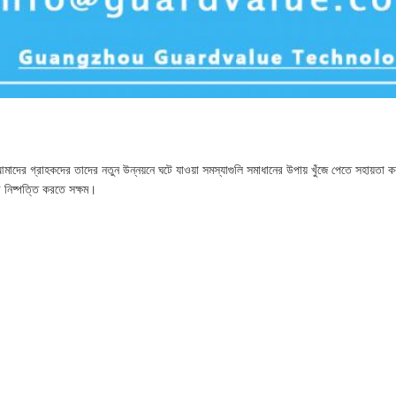
দের গ্রাহকদের তাদের নতুন উন্নয়নে ঘটে যাওয়া সমস্যাগুলি সমাধানের উপায় খুঁজে পেতে সহায়
র নিষ্পত্তি করতে সক্ষম।
রা আমাদের মূল্য তালিকায় MOQ দেখাব।
য়।
ে আমাদের আপনার অনুমোদিত কাগজের প্রয়োজন।
ঁচ ফি দিতে হবে।