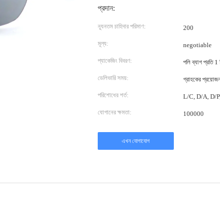
প্রদান:
ন্যূনতম চাহিদার পরিমাণ:
200
মূল্য:
negotiable
প্যাকেজিং বিবরণ:
পলি ব্যাগ প্রতি 1
ডেলিভারি সময়:
গ্রাহকের প্রয়োজ
পরিশোধের শর্ত:
L/C, D/A, D/P, T
যোগানের ক্ষমতা:
100000
এখন যোগাযোগ