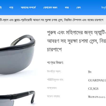
়ি
পণ্য
আমাদের সম্পর্কে
যোগাযোগ করুন
খবর
কেস
উদ্ধ
্টি-ম্যাগ এবং স্ক্র্যাচ-প্রতিরোধী আবরণ সহ সুরক্ষা চশমা লেন্স, নিয়মিত টেম্পলস এবং নাকের চারপাশে
পুরুষ এবং মহিলাদের জন্য অ্যান্টি-
আবরণ সহ সুরক্ষা চশমা লেন্স, নি
চারপাশে
পণ্যের বিবরণ:
উৎপত্তি স্থল:
চীন
পরিচিতিমুলক নাম:
GUARDVAL
সাক্ষ্যদান:
CE,SGS
মডেল নম্বার:
জিএফএস-৩০৮১