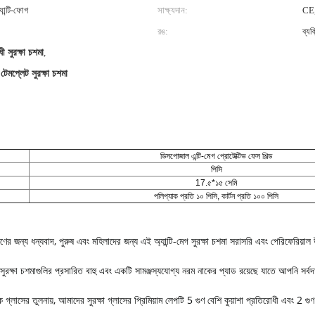
অ্যান্টি-ফোগ
সাক্ষ্যদান:
CE
রঙ:
ব্যক
োধী সুরক্ষা চশমা
,
 টেমপ্লেট সুরক্ষা চশমা
ডিসপোজাল এন্টি-মেগ প্রোটেক্টিভ ফেস শিল্ড
পিসি
17.৫*১৫ সেমি
পলিপ্যাক প্রতি ১০ পিসি, কার্টন প্রতি ১০০ পিসি
ণের জন্য ধন্যবাদ, পুরুষ এবং মহিলাদের জন্য এই অ্যান্টি-মেগ সুরক্ষা চশমা সরাসরি এবং পেরিফেরিয়
রক্ষা চশমাগুলির প্রসারিত বাহু এবং একটি সামঞ্জস্যযোগ্য নরম নাকের প্যাড রয়েছে যাতে আপনি সর্বদা ন
ক গ্লাসের তুলনায়, আমাদের সুরক্ষা গ্লাসের প্রিমিয়াম লেপটি 5 গুণ বেশি কুয়াশা প্রতিরোধী এবং 2 গুণ বে