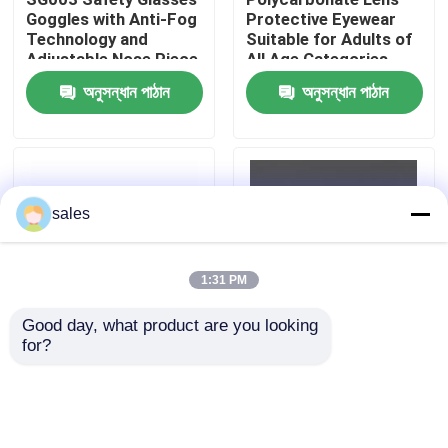
Goggles with Anti-Fog
Protective Eyewear
Technology and
Suitable for Adults of
কারখানা ভ্রমণ
Adjustable Nose Piece
All Age Categories
অনুসন্ধান পাঠান
অনুসন্ধান পাঠান
যোগাযোগ করুন
খবর
sales
কেস
1:31 PM
উদ্ধৃতির জন্য আবেদন
Good day, what product are you looking 
for?
Clear Lens Safety
Adult Protective
Glasses Goggles for
Eyewear with PC Cover
এন্টি কুয়াশা সাঁতার গগলস
Adults in the
Shield and Adjustable
Workplace Protection
Headband
নিরাপত্তা চশমা গগলস
অনুসন্ধান পাঠান
অনুসন্ধান পাঠান