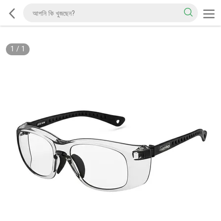
1
/
1