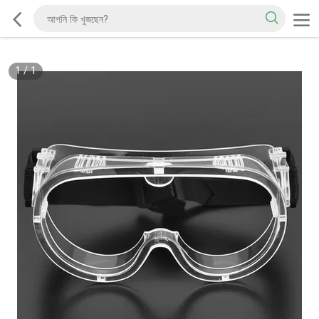
1
/
1