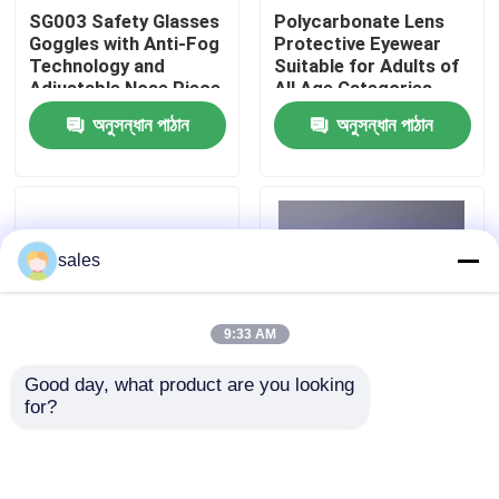
SG003 Safety Glasses
Polycarbonate Lens
Goggles with Anti-Fog
Protective Eyewear
কারখানা ভ্রমণ
Technology and
Suitable for Adults of
Adjustable Nose Piece
All Age Categories
অনুসন্ধান পাঠান
অনুসন্ধান পাঠান
যোগাযোগ করুন
খবর
sales
কেস
9:33 AM
উদ্ধৃতির জন্য আবেদন
Good day, what product are you looking 
for?
Clear Lens Safety
Clear Lens Color Anti-
এন্টি কুয়াশা সাঁতার গগলস
Glasses Goggles for
scratch Safety
Adults in the
Glasses Goggles with
Workplace Protection
Customized Logo and
নিরাপত্তা চশমা গগলস