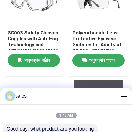
কারখানা ভ্রমণ
SG003 Safety Glasses
Polycarbonate Lens
যোগাযোগ করুন
Goggles with Anti-Fog
Protective Eyewear
Technology and
Suitable for Adults of
Adjustable Nose Piece
All Age Categories
খবর
অনুসন্ধান পাঠান
অনুসন্ধান পাঠান
কেস
উদ্ধৃতির জন্য আবেদন
sales
এন্টি কুয়াশা সাঁতার গগলস
3:46 AM
নিরাপত্তা চশমা গগলস
Good day, what product are you looking 