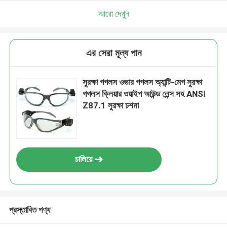
আরো দেখুন
এর সেরা মূল্য পান
সুরক্ষা গগলস ওভার গগলস অ্যান্টি-মেগ সুরক্ষা
গগলস ক্লিয়ার ওয়াইপ আউন্ড লেন্স সহ ANSI
Z87.1 সুরক্ষা চশমা
চালিয়ে
প্রস্তাবিত পণ্য