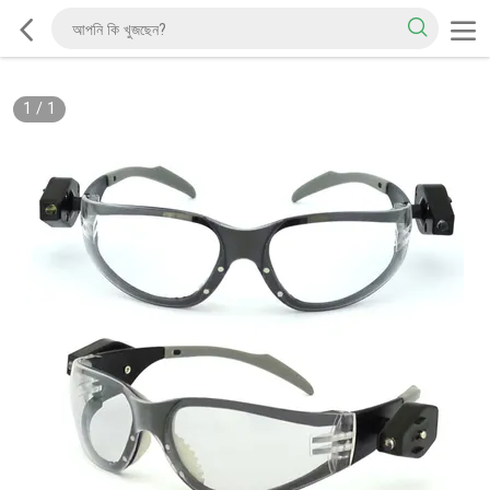
1
/
1