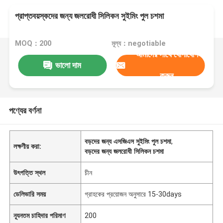
প্রাপ্তবয়স্কদের জন্য জলরোধী সিলিকন সুইমিং পুল চশমা
MOQ：200
মূল্য：negotiable
আমাদের সাথে যোগাযোগ
ভালো দাম
করুন
পণ্যের বর্ণনা
বড়দের জন্য এসজিএস সুইমিং পুল চশমা
,
লক্ষণীয় করা:
বড়দের জন্য জলরোধী সিলিকন চশমা
উৎপত্তি স্থল
চীন
ডেলিভারি সময়
গ্রাহকের প্রয়োজন অনুসারে 15-30days
ন্যূনতম চাহিদার পরিমাণ
200