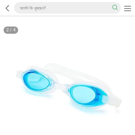
2
/
4