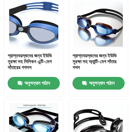
প্রাপ্তবয়স্কদের জন্য ইউভি
প্রাপ্তবয়স্কদের জন্য ইউভি
সুরক্ষা সহ সিলিকন এন্টি-মেগ
সুরক্ষা সহ অ্যান্টি-মেগ সাঁতার
সাঁতারের গগলস
গগল
অনুসন্ধান পাঠান
অনুসন্ধান পাঠান
বাড়ি
পণ্য
আমাদের সম্পর্কে