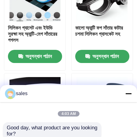
কারখানা ভ্রমণ
সিলিকন গ্যাসেট এবং ইউভি
কালো অ্যান্টি ফগ সাঁতার কাটার
সুরক্ষা সহ অ্যান্টি-মেগ সাঁতারের
চশমা সিলিকন গ্যাসকেট সহ
যোগাযোগ করুন
গগলস
অনুসন্ধান পাঠান
অনুসন্ধান পাঠান
খবর
কেস
sales
উদ্ধৃতির জন্য আবেদন
এন্টি কুয়াশা সাঁতার গগলস
4:03 AM
Good day, what product are you looking 
নিরাপত্তা চশমা গগলস
for?
ইউভি সুরক্ষা এবং সিলিকন
প্রাপ্তবয়স্কদের জন্য অ্যান্টি ফগ