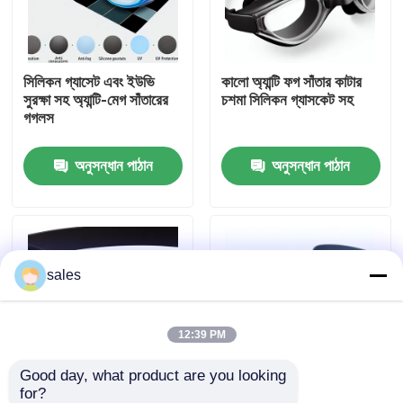
কারখানা ভ্রমণ
সিলিকন গ্যাসেট এবং ইউভি
কালো অ্যান্টি ফগ সাঁতার কাটার
সুরক্ষা সহ অ্যান্টি-মেগ সাঁতারের
চশমা সিলিকন গ্যাসকেট সহ
যোগাযোগ করুন
গগলস
অনুসন্ধান পাঠান
অনুসন্ধান পাঠান
খবর
কেস
sales
উদ্ধৃতির জন্য আবেদন
এন্টি কুয়াশা সাঁতার গগলস
12:39 PM
Good day, what product are you looking 
নিরাপত্তা চশমা গগলস
for?
ইউভি সুরক্ষা এবং সিলিকন
প্রাপ্তবয়স্কদের জন্য অ্যান্টি ফগ