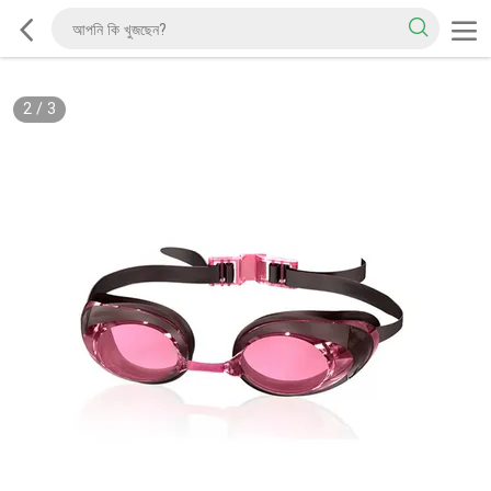
2
/
3