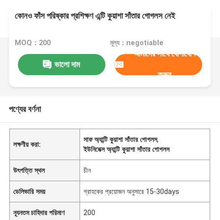
কোনও ফাঁস পরিষ্কার প্রশিক্ষণ এন্টি কুয়াশা সাঁতার গোগলস নেই
MOQ：200
মূল্য：negotiable
আমাদের সাথে যোগাযোগ
ভালো দাম
করুন
পণ্যের বর্ণনা
সাফ অ্যান্টি কুয়াশা সাঁতার গোগলস
,
লক্ষণীয় করা:
ইউনিসেক্স অ্যান্টি কুয়াশা সাঁতার গোগলস
উৎপত্তি স্থল
চীন
ডেলিভারি সময়
গ্রাহকের প্রয়োজন অনুসারে 15-30days
ন্যূনতম চাহিদার পরিমাণ
200