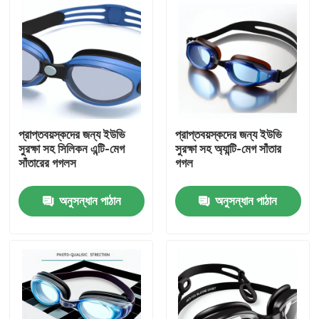
প্রাপ্তবয়স্কদের জন্য ইউভি
প্রাপ্তবয়স্কদের জন্য ইউভি
সুরক্ষা সহ সিলিকন এন্টি-মেগ
সুরক্ষা সহ অ্যান্টি-মেগ সাঁতার
সাঁতারের গগলস
গগল
অনুসন্ধান পাঠান
অনুসন্ধান পাঠান
বাড়ি
পণ্য
আমাদের সম্পর্কে