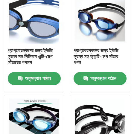
প্রাপ্তবয়স্কদের জন্য ইউভি
প্রাপ্তবয়স্কদের জন্য ইউভি
সুরক্ষা সহ সিলিকন এন্টি-মেগ
সুরক্ষা সহ অ্যান্টি-মেগ সাঁতার
সাঁতারের গগলস
গগল
অনুসন্ধান পাঠান
অনুসন্ধান পাঠান
বাড়ি
পণ্য
আমাদের সম্পর্কে