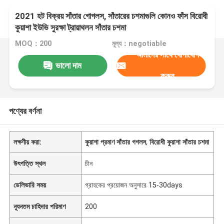
2021 হট বিক্রয় সাঁতার গোগলস, সাঁতারের চশমাগুলি কোনও ফাঁস বিরোধী
কুয়াশা ইউভি সুরক্ষা ট্রায়াথলন সাঁতার চশমা
MOQ：200
মূল্য：negotiable
আমাদের সাথে যোগাযোগ
ভালো দাম
করুন
পণ্যের বর্ণনা
লক্ষণীয় করা:
কুয়াশা প্রমাণ সাঁতার গগলস
,
বিরোধী কুয়াশা সাঁতার চশমা
উৎপত্তি স্থল
চীন
ডেলিভারি সময়
গ্রাহকের প্রয়োজন অনুসারে 15-30days
ন্যূনতম চাহিদার পরিমাণ
200