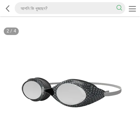
2
/
4