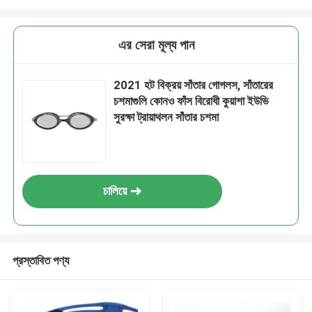
এর সেরা মূল্য পান
2021 হট বিক্রয় সাঁতার গোগলস, সাঁতারের
চশমাগুলি কোনও ফাঁস বিরোধী কুয়াশা ইউভি
সুরক্ষা ট্রায়াথলন সাঁতার চশমা
চালিয়ে
প্রস্তাবিত পণ্য