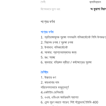
শৈলী:
ক্লাসিক্যাল
বিশেষভাবে তুলে ধরা:
অ কুয়াশা নির
পণ্যের বর্ণনা
পণ্যের বর্ণনা
1. প্রতিরক্ষামূলক সুরক্ষা গগলগুলি পলিকার্বোনেট পিসি উপকরণ,
2. নিরাপদ চশমা / সুরক্ষা চশমা
3. উপাদান: পলিকার্বোনেট
4. আকার: প্রাপ্তবয়স্কদের জন্য
5. রঙ: স্বচ্ছ
6. ব্যবহার: বহিরঙ্গন ক্রীড়া / কর্মক্ষেত্রের সুরক্ষা
বৈশিষ্ট্য
1. উচ্চতর গুণ
2. কারখানার দাম
পরিবেশগতভাবে বন্ধুত্বপূর্ণ
4.একটাইম ডেলিভারি
5. ওএম, ওডিএম অর্ডারগুলি স্বাগত
6. লেন্স পূরণ করতে পারেন: সিই স্ট্যান্ডার্ড;ইউভি 400