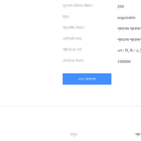
ন্যূনতম চাহিদার পরিমাণ:
200
মূল্য:
negotiable
প্যাকেজিং বিবরণ:
গ্রাহকের প্রয়ো
ডেলিভারি সময়:
গ্রাহকের প্রয়ো
পরিশোধের শর্ত:
এল / সি, ডি / এ, ডি
যোগানের ক্ষমতা:
100000
এখন যোগাযোগ
চাবুক:
প্রা