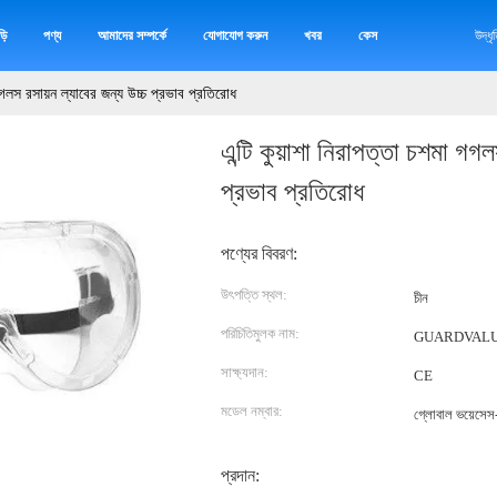
়ি
পণ্য
আমাদের সম্পর্কে
যোগাযোগ করুন
খবর
কেস
উদ্ধ
 গগলস রসায়ন ল্যাবের জন্য উচ্চ প্রভাব প্রতিরোধ
এন্টি কুয়াশা নিরাপত্তা চশমা গগল
প্রভাব প্রতিরোধ
পণ্যের বিবরণ:
উৎপত্তি স্থল:
চীন
পরিচিতিমুলক নাম:
GUARDVAL
সাক্ষ্যদান:
CE
মডেল নম্বার:
গ্লোবাল ভয়েসে
প্রদান: