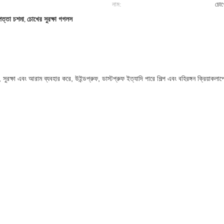
নাম:
চোখে
াপত্তা চশমা
,
চোখের সুরক্ষা গগলস
 সুরক্ষা এবং আরাম ব্যবহার করে, উইন্ডপ্রুফ, ডাস্টপ্রুফ ইত্যাদি পারে শিল্প এবং বহিরঙ্গন ক্রিয়াকল