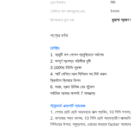
লেন্স উপাদান:
পিসি
গোটানো পাল বমাস্তুলদণ্ডের:
ইসলাম
বিশেষভাবে তুলে ধরা:
কুয়াশা প্রমাণ
পণ্যের বর্ণনা
বৈশিষ্ট্য
1. অ্যান্টি ফগ গোগল প্রযুক্তিতে সর্বশেষ
2. সম্পূর্ণ প্রশস্ত পরিসীমা দৃষ্টি
3.100% ইউভি সুরক্ষা
4. স্মার্ট মেশিনে নরম সিলিকন সহ ফিট করুন
ক্রিস্টাল ক্লিয়ার ভিশন
6. সহজ, দ্রুত রিলিজ হেড স্ট্র্যাপ
সর্বাধিক আকার মাপসই 7 সামঞ্জস্য
স্ট্যান্ডার্ড এক্সপোর্ট প্যাকেজ
1. পেপার ছোট ছোট অভ্যন্তর বাক্স প্যাকিং, 10 পিসি গগলস
2. কাগজের শক্ত কাগজ, 10 পিসি ছোট অভ্যন্তরীণ বাক্সগুল
শিপিংয়ের উপায়: সমুদ্রপথে, এয়ারের মাধ্যমে faster আমাদের