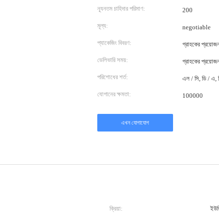
ন্যূনতম চাহিদার পরিমাণ:
200
মূল্য:
negotiable
প্যাকেজিং বিবরণ:
গ্রাহকের প্রয়ো
ডেলিভারি সময়:
গ্রাহকের প্রয়ো
পরিশোধের শর্ত:
এল / সি, ডি / এ, ডি
যোগানের ক্ষমতা:
100000
এখন যোগাযোগ
ক্রিয়া:
ইউভি