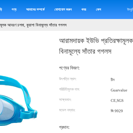
়ি
পণ্য
আমাদের সম্পর্কে
যোগাযোগ করুন
খবর
কেস
উদ্ধ
মূলক আবরণ চশমা, কুয়াশা বিনামূল্যে সাঁতার গগলস
আরামদায়ক ইউভি প্রতিরক্ষামূলক
বিনামূল্যে সাঁতার গগলস
পণ্যের বিবরণ:
উৎপত্তি স্থল:
চীন
পরিচিতিমুলক নাম:
Guarvalue
সাক্ষ্যদান:
CE,SGS
মডেল নম্বার:
জি 9929
প্রদান: