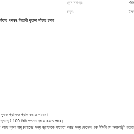
লেন্স সমাপ্ত:
পরিষ
চাবুক:
ইসল
 সাঁতার গগলস
,
বিরোধী কুয়াশা সাঁতার চশমা
, পৃথক প্যাকেজ প্যাক করতে পারেন।
ি পুরোপুরি 100 পিসি গগলস প্যাক করতে পারে।
 কাছে দ্রুত বায়ু চালানের জন্য গ্রাহককে সহায়তা করার জন্য ফেডেক্স এবং ইউপিএস অ্যাকাউন্ট রয়ে