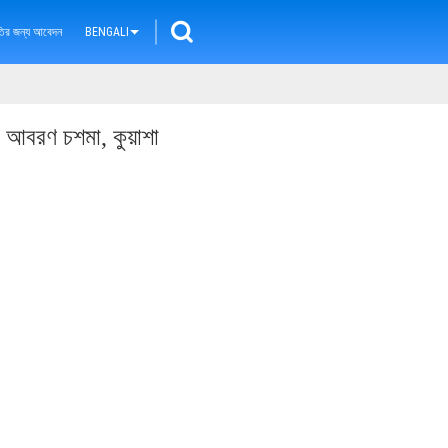
ৃতির জন্য আবেদন
BENGALI
 আবরণ চশমা, কুয়াশা