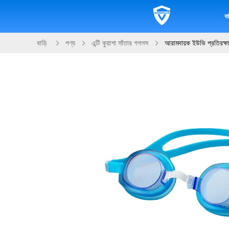
বাড
বাড়ি
পণ্য
এন্টি কুয়াশা সাঁতার গগলস
আরামদায়ক ইউভি প্রতিরক্ষা