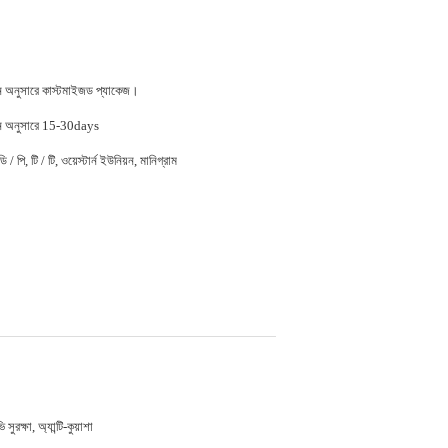
জন অনুসারে কাস্টমাইজড প্যাকেজ।
জন অনুসারে 15-30days
 / পি, টি / টি, ওয়েস্টার্ন ইউনিয়ন, মানিগ্রাম
 সুরক্ষা, অ্যান্টি-কুয়াশা