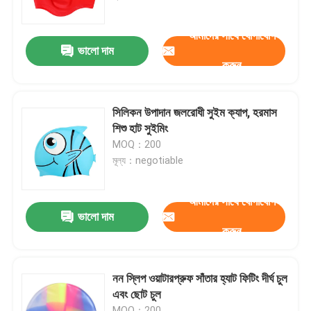
আমাদের সাথে যোগাযোগ
কারখানা ভ্রমণ
ভালো দাম
করুন
যোগাযোগ করুন
সিলিকন উপাদান জলরোধী সুইম ক্যাপ, হরমাস
খবর
শিশু হাট সুইমিং
MOQ：200
মূল্য：negotiable
কেস
আমাদের সাথে যোগাযোগ
উদ্ধৃতির জন্য আবেদন
ভালো দাম
করুন
এন্টি কুয়াশা সাঁতার গগলস
নন স্লিপ ওয়াটারপ্রুফ সাঁতার হ্যাট ফিটিং দীর্ঘ চুল
এবং ছোট চুল
নিরাপত্তা চশমা গগলস
MOQ：200