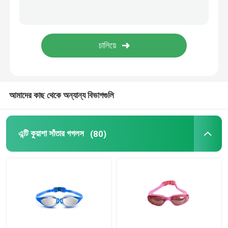
প্রেসক্রিপশন অপটিক্যাল গগলস
ডাইভিং সুইম ফিনস
ঘোড়া জকি গগলস
আমাদের কাছ থেকে অন্যান্য বিভাগগুলি
স্কাইডিভিং গগলস
এন্টি কুয়াশা সাঁতার গগলস
(80)
এন্টি কুয়াশা লেন্স
অ্যান্টি ফগ ডাইভিং গগলস
সাঁতারের জিনিসপত্র