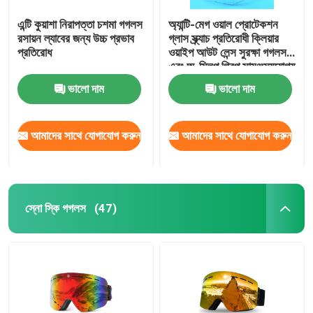
এন্টি কুয়াশা নিরাপত্তা চশমা গগলস
অ্যান্টি-মেগ ওয়াল প্রোটেকশন
রসায়ন ল্যাবের জন্য উচ্চ প্রভাব
গ্লাস স্ক্র্যাচ প্রতিরোধী ক্লিয়ার
প্রতিরোধ
ওয়াইপ আউট লেন্স সুরক্ষা গগলস
এবং অ-স্লিপ গ্রিপ সামঞ্জস্যযোগ্য
মন্দির ল্যাব গগলস
ভালো দাম
ভালো দাম
আমাদের সাথে যোগাযোগ করুন
আমাদের সাথে যোগাযোগ করুন
স্নো স্কি গগলস
(47)