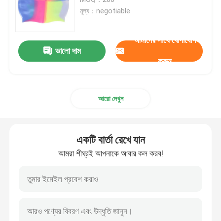
মূল্য：negotiable
স্নো স্কি গগলস
আমাদের সাথে যোগাযোগ
ভালো দাম
জলরোধী সুইম ক্যাপ
করুন
ডাইভিং স্নরকেল মাস্ক
আরো দেখুন
সামরিক কৌশলগত গগলস
একটি বার্তা রেখে যান
মোটরক্রস রেসিং গগলস
আমরা শীঘ্রই আপনাকে আবার কল করব!
Polarized ক্রীড়া সানগ্লাস
শিল্প নিরাপত্তা গগলস