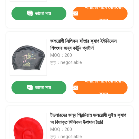
আমাদের সাথে যোগাযোগ
ভালো দাম
করুন
জলরোধী সিলিকন সাঁতার ক্যাপ ইউনিসেক্স
শিশুদের জন্য কার্টুন প্যাটার্ন
MOQ：200
মূল্য：negotiable
আমাদের সাথে যোগাযোগ
ভালো দাম
করুন
বাড়ি
টডলারদের জন্য প্রিমিয়াম জলরোধী সুইম ক্যাপ
পণ্য
অ বিষাক্ত সিলিকন উপাদান তৈরি
MOQ：200
আমাদের সম্পর্কে
মূল্য：negotiable