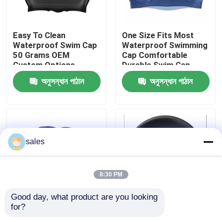
কারখানা ভ্রমণ
Easy To Clean
One Size Fits Most
Waterproof Swim Cap
Waterproof Swimming
50 Grams OEM
Cap Comfortable
যোগাযোগ করুন
Custom Options
Durable Swim Cap
Durable Flexible
Designed to Fit
অনুসন্ধান পাঠান
অনুসন্ধান পাঠান
Material Suitable For
Securely and Prevent
খবর
Pool And Open Water
Water Entry
কেস
sales
উদ্ধৃতির জন্য আবেদন
8:30 PM
এন্টি কুয়াশা সাঁতার গগলস
Good day, what product are you looking 
for?
50 Grams Waterproof
Soft And Smooth
নিরাপত্তা চশমা গগলস
Swim Cap Customized
Interior Waterproof