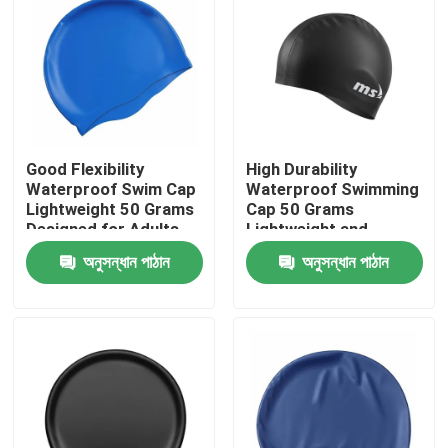
Good Flexibility
High Durability
Waterproof Swim Cap
Waterproof Swimming
Lightweight 50 Grams
Cap 50 Grams
Designed for Adults
Lightweight and
and Children
Durable Design
অনুসন্ধান পাঠান
অনুসন্ধান পাঠান
Comfortable
Ensures Long Lasting
Swimming Experience
Comfortable Fit for
Swimmers
বাড়ি
পণ্য
আমাদের সম্পর্কে