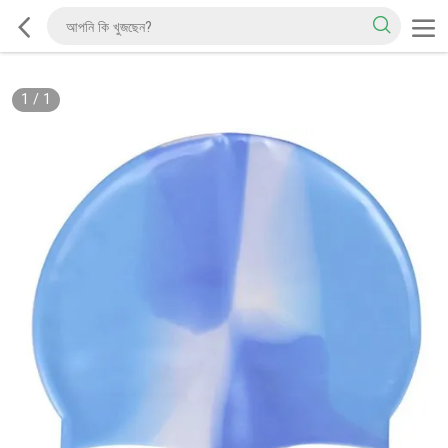
1
/
1