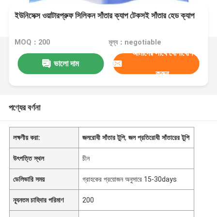
ইউনিসেক্স ওয়াটারপ্রুফ সিলিকন সাঁতার ক্যাপ টেকসই সাঁতার হেড ক্যাপ
MOQ：200
মূল্য：negotiable
আমাদের সাথে যোগাযোগ
ভালো দাম
করুন
পণ্যের বর্ণনা
লক্ষণীয় করা:
জলরোধী সাঁতার টুপি
,
জল প্রতিরোধী সাঁতারের টুপি
উৎপত্তি স্থল
চীন
ডেলিভারি সময়
গ্রাহকের প্রয়োজন অনুসারে 15-30days
ন্যূনতম চাহিদার পরিমাণ
200