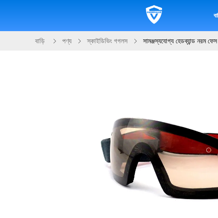
বাড
বাড়ি
পণ্য
স্কাইডিভিং গগলস
সামঞ্জস্যযোগ্য হেডব্যান্ড নরম ফ