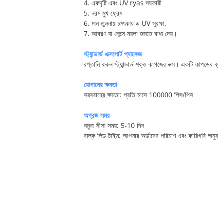
4. একদৃষ্টি এবং UV ryas সহকারী
5. নরম মুখ ফ্রেম
6. মান তুলনায় চমৎকার এ UV সুরক্ষা.
7. আবরণ যা লেন্সে ময়লা জমতে বাধা দেয়।
স্ট্যান্ডার্ড এক্সপোর্ট প্যাকেজ
রপ্তানি করুন স্ট্যান্ডার্ড শক্ত কাগজের বক্স। একটি কাপড়ে
যোগানের ক্ষমতা
সরবরাহের ক্ষমতা: প্রতি মাসে 100000 পিস/পিস
অগ্রজ সময়
নমুনা সীসা সময়: 5-10 দিন
বাল্ক লিড টাইম: আপনার অর্ডারের পরিমাণ এবং কারিগরি অনু