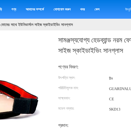
়ি
পণ্য
আমাদের সম্পর্কে
যোগাযোগ করুন
খবর
কেস
উদ্ধ
েস ফোমের সাথে ইউনিভার্সাল সাইজ স্কাইডাইভিং সানগ্লাস
সামঞ্জস্যযোগ্য হেডব্যান্ড নরম 
সাইজ স্কাইডাইভিং সানগ্লাস
পণ্যের বিবরণ:
উৎপত্তি স্থল:
চীন
পরিচিতিমুলক নাম:
GUARDVAL
সাক্ষ্যদান:
CE
মডেল নম্বার:
SKD13
প্রদান: