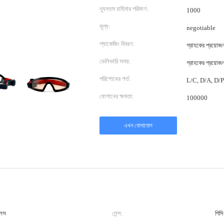
ন্যূনতম চাহিদার পরিমাণ:
1000
মূল্য:
negotiable
প্যাকেজিং বিবরণ:
গ্রাহকের প্রয়োজ
ডেলিভারি সময়:
গ্রাহকের প্রয়োজ
পরিশোধের শর্ত:
L/C, D/A, D/P, T
যোগানের ক্ষমতা:
100000
এখন যোগাযোগ
গলস
লেন্স:
পিসি