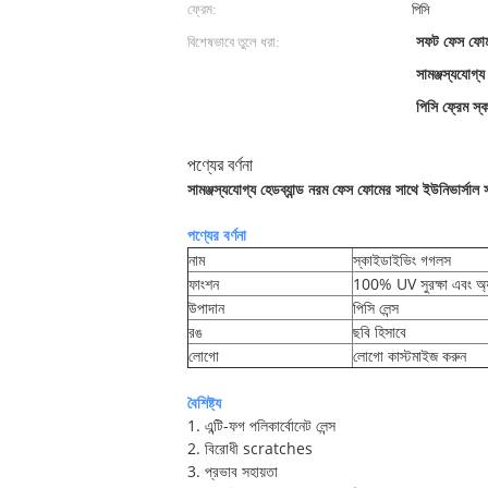
ফ্রেম:
পিসি
বিশেষভাবে তুলে ধরা:
সফট ফেস ফোম
সামঞ্জস্যযোগ্য
পিসি ফ্রেম স
পণ্যের বর্ণনা
সামঞ্জস্যযোগ্য হেডব্যান্ড নরম ফেস ফোমের সাথে ইউনিভার্সা
পণ্যের বর্ণনা
নাম
স্কাইডাইভিং গগলস
ফাংশন
100% UV সুরক্ষা এবং অ্য
উপাদান
পিসি লেন্স
রঙ
ছবি হিসাবে
লোগো
লোগো কাস্টমাইজ করুন
বৈশিষ্ট্য
1. এন্টি-ফগ পলিকার্বোনেট লেন্স
2. বিরোধী scratches
3. প্রভাব সহায়তা