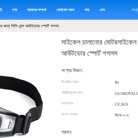
়ি
পণ্য
আমাদের সম্পর্কে
যোগাযোগ করুন
খবর
কেস
উদ্ধ
র জন্য পিসি লেন্স আউটডোর স্পোর্ট গগলস
সাইকেল চালানোর মোটরসাইকেল স্
আউটডোর স্পোর্ট গগলস
পণ্যের বিবরণ:
উৎপত্তি স্থল:
চীন
পরিচিতিমুলক নাম:
GUARDVAL
সাক্ষ্যদান:
CE,SGS
মডেল নম্বার:
জিজে-০১৯
প্রদান: