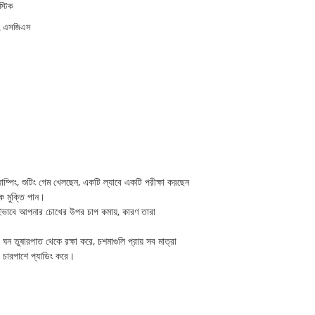
্টিক
, এসজিএস
ম্পিং, শুটিং গেম খেলছেন, একটি ল্যাবে একটি পরীক্ষা করছেন
কে মুক্তি পান।
এবং এইভাবে আপনার চোখের উপর চাপ কমায়, কারণ তারা
 তুষারপাত থেকে রক্ষা করে, চশমাগুলি প্রায় সব মাত্রা
র চারপাশে প্যাডিং করে।