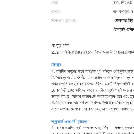
ফ্রেম:
TPU দিয়ে তৈরি
বৈশিষ্ট্য:
বড় গোলাকার, লা
বিশেষভাবে তুলে ধরা:
গোলাকার স্কি
ইমপ্যাক্ট রেজি
পণ্যের বর্ণনা
2021 সাইক্লিং মোটরসাইকেল স্কির জন্য উচ্চ মানের স্প
বৈশিষ্ট্য
1. সর্বাধিক মানুষের সাথে সামঞ্জস্যপূর্ণ: বাইরের খেলাধুলার
2. বিভিন্ন শর্তে কার্যকরী: যখন আপনি আপনার স্কি বা স্নোব
তখন সেগুলি ব্যবহার করার জন্য নিখুঁত , একটি নির্মাণ সাইটে
3. কার্যকরী লেন্স: ক্ষতিকর আলো বা তীব্র সূর্যের প্রতিফলনের
উল্লেখযোগ্য পরিমাণে অতিবেগুনী আলোকে ব্লক করে এবং তুষ
4. নিরাপদ এবং আরামদায়ক: নিরাপদ, ইলাস্টিক এবিএস ফ্রেম এব
থেকে আপনার চোখকে রক্ষা করে।এছাড়াও, ফ্রেমে স্পঞ্জের পুর
স্ট্যান্ডার্ড এক্সপোর্ট প্যাকেজ
1. কাগজ প্যাকিং ছোট ভেতরের বাক্স, 10pcs গগলস, পৃথক 
2. কাগজ শক্ত কাগজ, 10pcs ছোট ভিতরের বাক্স, সম্পূর্ণ 