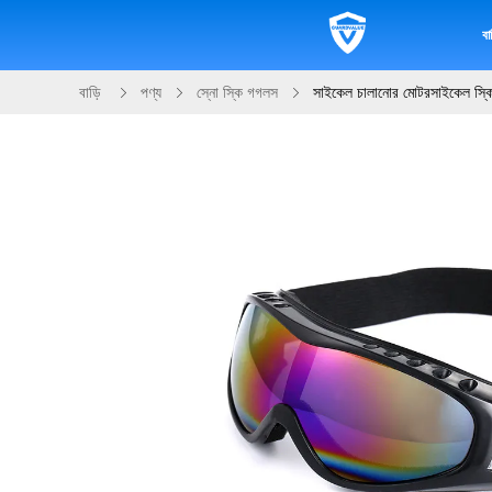
বাড
বাড়ি
পণ্য
স্নো স্কি গগলস
সাইকেল চালানোর মোটরসাইকেল স্কি