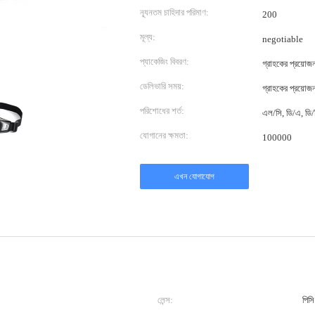
ন্যূনতম চাহিদার পরিমাণ:
200
মূল্য:
negotiable
প্যাকেজিং বিবরণ:
গ্রাহকের প্রয়োজ
ডেলিভারি সময়:
গ্রাহকের প্রয়োজ
পরিশোধের শর্ত:
এল/সি, ডি/এ, ডি/পি
যোগানের ক্ষমতা:
100000
এখন যোগাযোগ
লেন্স:
পিসি