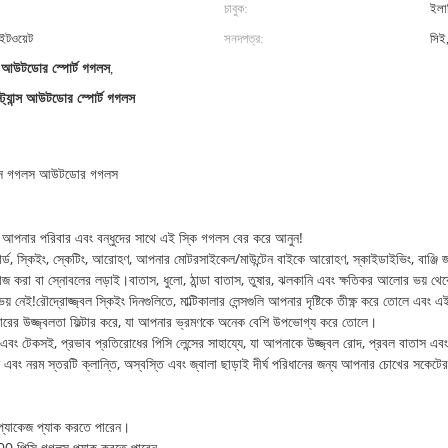
চাবুক:
ইলাস
ইটওয়েট
সনদপত্র:
সিই
 আউটডোর স্পোর্ট গগলস
,
স্ট্যান্স আউটডোর স্পোর্ট গগলস
োর্টস গগলস আউটডোর গগলস
 জন্য আপনার পরিবার এবং বন্ধুদের সাথে এই স্কি গগলস বের করে আনুন!
োর্ড, স্কিইং, স্কেটিং, আরোহণ, আপনার মোটরসাইকেল/মাউন্টেন বাইকে আরোহণ, স্কাইডাইভিং, বাঞ্জি জা
 কাজ করা বা স্নোবলের লড়াই।বাতাস, ধুলো, ঠান্ডা বাতাস, তুষার, ঝলকানি এবং ক্ষতিকর আলোর ভয় থে
 ভয় নেই!রৌদ্রোজ্জ্বল স্কিইং দিনগুলিতে, মাল্টিকালার লেন্সগুলি আপনার দৃষ্টিকে তীক্ষ্ণ করে তোলে 
ারের উজ্জ্বলতা ফিল্টার করে, যা আপনার ভ্রমণকে অনেক বেশি উপভোগ্য করে তোলে।
ং টেকসই, প্রভাব প্রতিরোধের পিসি লেন্সের সাহায্যে, যা আপনাকে উজ্জ্বল রোদ, প্রবল বাতাস এবং ঘন
ু এবং নরম স্তরটি ক্লান্তি, অস্বস্তি এবং জ্বালা ছাড়াই দীর্ঘ পরিধানের জন্য আপনার চোখের সকেটে
প্যাকেজ প্যাক করতে পারেন।
100 পিসি গগলস প্যাক করতে পারেন