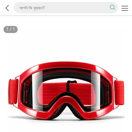
1
/
1