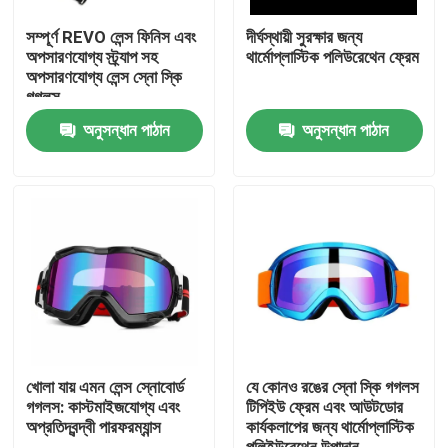
সম্পূর্ণ REVO লেন্স ফিনিস এবং
দীর্ঘস্থায়ী সুরক্ষার জন্য
অপসারণযোগ্য স্ট্র্যাপ সহ
থার্মোপ্লাস্টিক পলিউরেথেন ফ্রেম
অপসারণযোগ্য লেন্স স্নো স্কি
গগলস
অনুসন্ধান পাঠান
অনুসন্ধান পাঠান
বাড়ি
পণ্য
খোলা যায় এমন লেন্স স্নোবোর্ড
যে কোনও রঙের স্নো স্কি গগলস
গগলস: কাস্টমাইজযোগ্য এবং
টিপিইউ ফ্রেম এবং আউটডোর
অপ্রতিদ্বন্দ্বী পারফরম্যান্স
কার্যকলাপের জন্য থার্মোপ্লাস্টিক
আমাদের সম্পর্কে
পলিইউরেথেন উপাদান