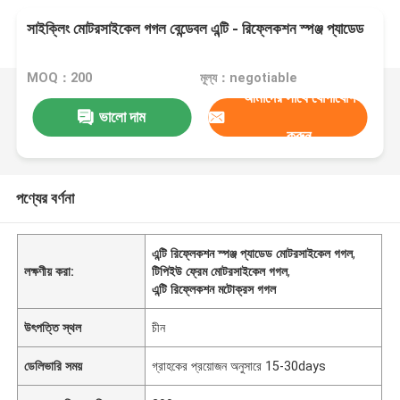
সাইক্লিং মোটরসাইকেল গগল বেন্ডেবল এন্টি - রিফ্লেকশন স্পঞ্জ প্যাডেড
MOQ：200
মূল্য：negotiable
আমাদের সাথে যোগাযোগ
ভালো দাম
করুন
পণ্যের বর্ণনা
এন্টি রিফ্লেকশন স্পঞ্জ প্যাডেড মোটরসাইকেল গগল
,
লক্ষণীয় করা:
টিপিইউ ফ্রেম মোটরসাইকেল গগল
,
এন্টি রিফ্লেকশন মটোক্রস গগল
উৎপত্তি স্থল
চীন
ডেলিভারি সময়
গ্রাহকের প্রয়োজন অনুসারে 15-30days