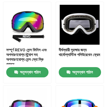
সম্পূর্ণ REVO লেন্স ফিনিস এবং
দীর্ঘস্থায়ী সুরক্ষার জন্য
অপসারণযোগ্য স্ট্র্যাপ সহ
থার্মোপ্লাস্টিক পলিউরেথেন ফ্রেম
অপসারণযোগ্য লেন্স স্নো স্কি
গগলস
অনুসন্ধান পাঠান
অনুসন্ধান পাঠান
বাড়ি
পণ্য
আমাদের সম্পর্কে