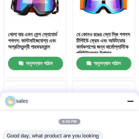
কারখানা ভ্রমণ
খোলা যায় এমন লেন্স স্নোবোর্ড
যে কোনও রঙের স্নো স্কি গগলস
যোগাযোগ করুন
গগলস: কাস্টমাইজযোগ্য এবং
টিপিইউ ফ্রেম এবং আউটডোর
অপ্রতিদ্বন্দ্বী পারফরম্যান্স
কার্যকলাপের জন্য থার্মোপ্লাস্টিক
পলিইউরেথেন উপাদান
খবর
অনুসন্ধান পাঠান
অনুসন্ধান পাঠান
কেস
উদ্ধৃতির জন্য আবেদন
sales
এন্টি কুয়াশা সাঁতার গগলস
6:45 PM
নিরাপত্তা চশমা গগলস
Good day, what product are you looking 