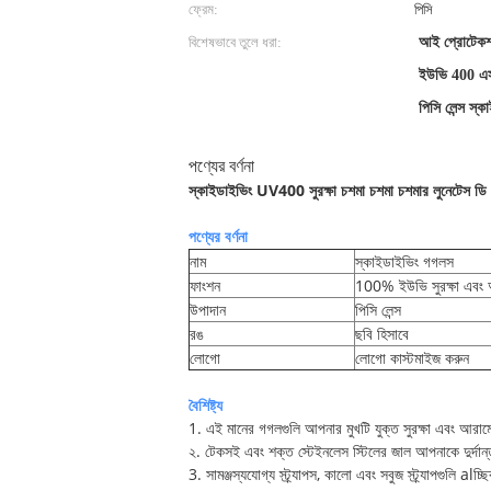
ফ্রেম:
পিসি
বিশেষভাবে তুলে ধরা:
আই প্রোটেকশ
ইউভি 400 এস
পিসি লেন্স স্
পণ্যের বর্ণনা
স্কাইডাইভিং UV400 সুরক্ষা চশমা চশমা চশমার লুনেটেস ডি প
পণ্যের বর্ণনা
নাম
স্কাইডাইভিং গগলস
ফাংশন
100% ইউভি সুরক্ষা এবং অ্যা
উপাদান
পিসি লেন্স
রঙ
ছবি হিসাবে
লোগো
লোগো কাস্টমাইজ করুন
বৈশিষ্ট্য
1. এই মানের গগলগুলি আপনার মুখটি যুক্ত সুরক্ষা এবং আরা
২. টেকসই এবং শক্ত স্টেইনলেস স্টিলের জাল আপনাকে দুর্দান্ত
3. সামঞ্জস্যযোগ্য স্ট্র্যাপস, কালো এবং সবুজ স্ট্র্যাপগুলি alচ্