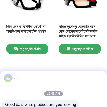
কারখানা ভ্রমণ
পিসি লেন্স কাস্টমাইজ লোগো সহ
সামঞ্জস্যযোগ্য হেডব্যান্ড নরম
যোগাযোগ করুন
অ্যান্টি-ফগ স্কাইডাইভিং গগলস
ফেস ফোমের সাথে ইউনিভার্সাল
সাইজ স্কাইডাইভিং সানগ্লাস
খবর
অনুসন্ধান পাঠান
অনুসন্ধান পাঠান
কেস
উদ্ধৃতির জন্য আবেদন
sales
এন্টি কুয়াশা সাঁতার গগলস
10:05 AM
নিরাপত্তা চশমা গগলস
Good day, what product are you looking 