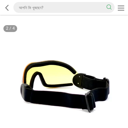
2
/
4