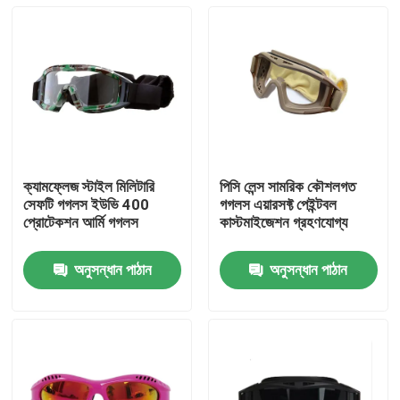
ক্যামফ্লেজ স্টাইল মিলিটারি
পিসি লেন্স সামরিক কৌশলগত
সেফটি গগলস ইউভি 400
গগলস এয়ারসফ্ট পেইন্টবল
প্রোটেকশন আর্মি গগলস
কাস্টমাইজেশন গ্রহণযোগ্য
অনুসন্ধান পাঠান
অনুসন্ধান পাঠান
বাড়ি
পণ্য
আমাদের সম্পর্কে