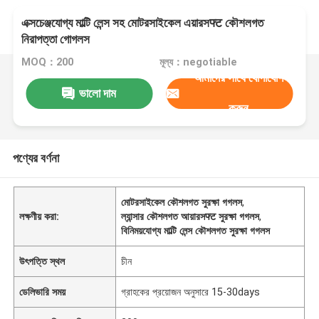
এক্সচেঞ্জযোগ্য মাল্টি লেন্স সহ মোটরসাইকেল এয়ারসफ्ट কৌশলগত
নিরাপত্তা গোগলস
MOQ：200
মূল্য：negotiable
আমাদের সাথে যোগাযোগ
ভালো দাম
করুন
পণ্যের বর্ণনা
মোটরসাইকেল কৌশলগত সুরক্ষা গগলস
,
লক্ষণীয় করা:
ল্যান্সার কৌশলগত আয়ারসफ्ट সুরক্ষা গগলস
,
বিনিময়যোগ্য মাল্টি লেন্স কৌশলগত সুরক্ষা গগলস
উৎপত্তি স্থল
চীন
ডেলিভারি সময়
গ্রাহকের প্রয়োজন অনুসারে 15-30days