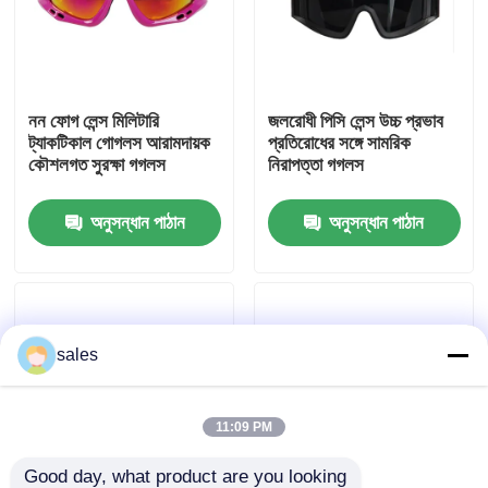
কারখানা ভ্রমণ
নন ফোগ লেন্স মিলিটারি
জলরোধী পিসি লেন্স উচ্চ প্রভাব
যোগাযোগ করুন
ট্যাকটিকাল গোগলস আরামদায়ক
প্রতিরোধের সঙ্গে সামরিক
কৌশলগত সুরক্ষা গগলস
নিরাপত্তা গগলস
খবর
অনুসন্ধান পাঠান
অনুসন্ধান পাঠান
কেস
উদ্ধৃতির জন্য আবেদন
sales
এন্টি কুয়াশা সাঁতার গগলস
11:09 PM
নিরাপত্তা চশমা গগলস
Good day, what product are you looking 