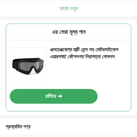
আরো দেখুন
এর সেরা মূল্য পান
এক্সচেঞ্জযোগ্য মাল্টি লেন্স সহ মোটরসাইকেল
এয়ারসफ्ट কৌশলগত নিরাপত্তা গোগলস
চালিয়ে
প্রস্তাবিত পণ্য