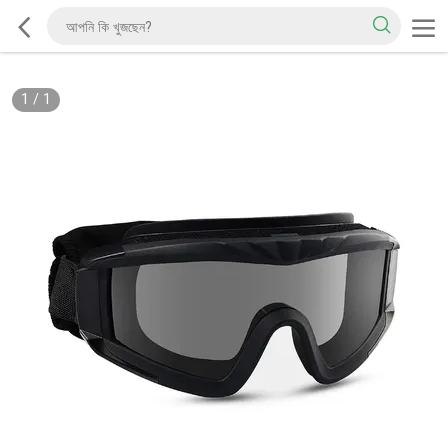
1
/
1