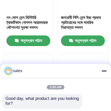
কারখানা ভ্রমণ
নন ফোগ লেন্স মিলিটারি
জলরোধী পিসি লেন্স উচ্চ প্রভাব
ট্যাকটিকাল গোগলস আরামদায়ক
প্রতিরোধের সঙ্গে সামরিক
কৌশলগত সুরক্ষা গগলস
নিরাপত্তা গগলস
যোগাযোগ করুন
অনুসন্ধান পাঠান
অনুসন্ধান পাঠান
খবর
কেস
sales
উদ্ধৃতির জন্য আবেদন
2:00 AM
এন্টি কুয়াশা সাঁতার গগলস
Good day, what product are you looking 
for?
লাইটওয়েট সামরিক নিরাপত্তা
উচ্চ প্রভাব প্রতিরোধী সামরিক
নিরাপত্তা চশমা গগলস
গোগলস আরামদায়ক কৌশলগত
গগলস এয়ারসফ্টের জন্য