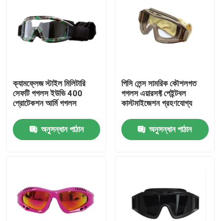
ক্যামফ্লেজ স্টাইল মিলিটারি
পিসি লেন্স সামরিক কৌশলগত
সেফটি গগলস ইউভি 400
গগলস এয়ারসফ্ট পেইন্টবল
প্রোটেকশন আর্মি গগলস
কাস্টমাইজেশন গ্রহণযোগ্য
অনুসন্ধান পাঠান
অনুসন্ধান পাঠান
বাড়ি
পণ্য
আমাদের সম্পর্কে