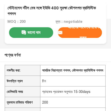
স্টেইনলেস স্টীল মেষ সঙ্গে ইউভি 400 সুরক্ষা কৌশলগত ব্যালিস্টিক
গগলস
MOQ：200
মূল্য：negotiable
আমাদের সাথে যোগাযোগ
ভালো দাম
করুন
পণ্যের বর্ণনা
লক্ষণীয় করা:
সামরিক নিরাপত্তা গগলস
,
কৌশলগত ব্যালিস্টিক গগলস
উৎপত্তি স্থল
চীন
ডেলিভারি সময়
গ্রাহকের প্রয়োজন অনুসারে 15-30days
ন্যূনতম চাহিদার পরিমাণ
200