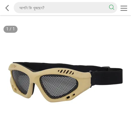
1
/
1