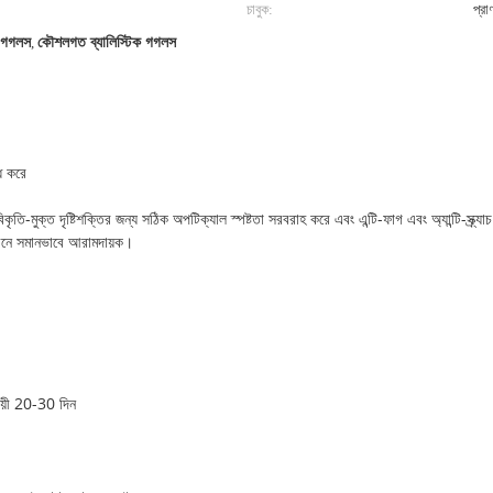
চাবুক:
প্রা
ড গগলস
,
কৌশলগত ব্যালিস্টিক গগলস
োধ করে
ি-মুক্ত দৃষ্টিশক্তির জন্য সঠিক অপটিক্যাল স্পষ্টতা সরবরাহ করে এবং এন্টি-ফাগ এবং অ্যান্টি-স্ক্র্য
অধীনে সমানভাবে আরামদায়ক।
ায়ী 20-30 দিন