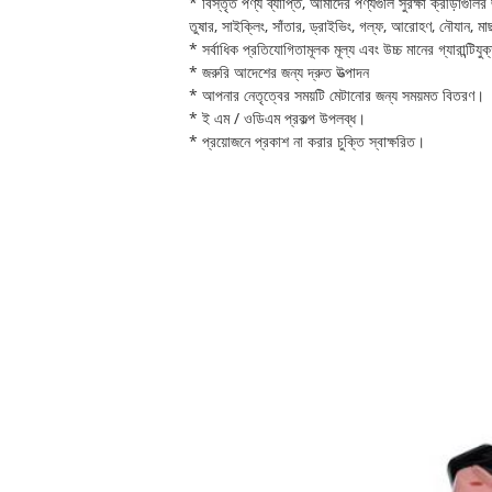
* বিস্তৃত পণ্য ব্যাপ্তি, আমাদের পণ্যগুলি সুরক্ষা ক্রীড়াগুলি
তুষার, সাইক্লিং, সাঁতার, ড্রাইভিং, গল্ফ, আরোহণ, নৌযান, মাছ
* সর্বাধিক প্রতিযোগিতামূলক মূল্য এবং উচ্চ মানের গ্যারান্টিযু
* জরুরি আদেশের জন্য দ্রুত উত্পাদন
* আপনার নেতৃত্বের সময়টি মেটানোর জন্য সময়মত বিতরণ।
* ই এম / ওডিএম প্রকল্প উপলব্ধ।
* প্রয়োজনে প্রকাশ না করার চুক্তি স্বাক্ষরিত।