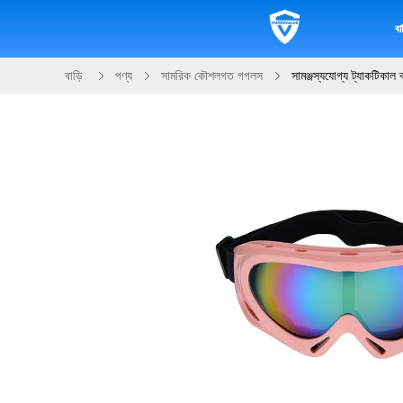
বাড
বাড়ি
পণ্য
সামরিক কৌশলগত গগলস
সামঞ্জস্যযোগ্য ট্যাকটিকাল