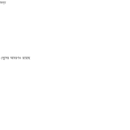
ণবন্ত
াচ লেন্সের আবরণও রয়েছে