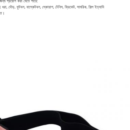
র জন্য প্রয়োগ করা যেতে পারে:
 ধরা, দৌড়, ফুটবল, বাস্কেটবল, স্কোয়াশ, টেনিস, ক্রিকেট, সামরিক, শিল্প ইত্যাদি
ক্ত।