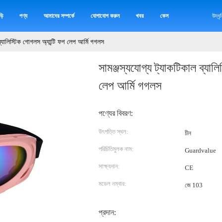
়ি
পণ্য
আমাদের সম্পর্কে
যোগাযোগ করুন
খবর
কেস
উদ্ধ
 ব্যালিস্টিক গোগলস অ্যান্টি ফগ লেপ আর্মি গগলস
সামঞ্জস্যযোগ্য ট্যাকটিকাল ব্যাল
লেপ আর্মি গগলস
পণ্যের বিবরণ:
উৎপত্তি স্থল:
চীন
পরিচিতিমুলক নাম:
Guardvalue
সাক্ষ্যদান:
CE
মডেল নম্বার:
জে 103
প্রদান: