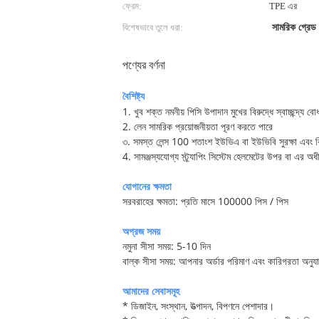
ফ্রেম:
TPE এর
বিশেষভাবে তুলে ধরা:
সামরিক গ্রে
পণ্যের বর্ণনা
বৈশিষ্ট্য
1. খুব শক্ত নমনীয় পিসি উপাদান মুখের বিরুদ্ধে স্বাচ্ছন্দ্য ব
2. লেন সামরিক প্রয়োজনীয়তা পূরণ করতে পারে
৩. সমস্ত লেন্স 100 শতাংশ ইউভিএ বা ইউভিবি সুরক্ষা এবং বিকৃত
4. সামঞ্জস্যযোগ্য স্ট্র্যাপিং সিস্টেম হেলমেটের উপর বা এর 
যোগানের ক্ষমতা
সরবরাহের ক্ষমতা: প্রতি মাসে 100000 পিস / পিস
অগ্রজ সময়
নমুনা সীসা সময়: 5-10 দিন
বাল্ক সীসা সময়: আপনার অর্ডার পরিমাণ এবং কারিগরতা অনুয
আমাদের সেবাসমূহ
* ডিজাইন, সংস্থান, উত্পাদন, বিপণনে পেশাদার।