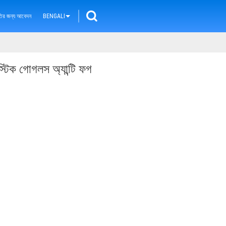
ৃতির জন্য আবেদন
BENGALI
িস্টিক গোগলস অ্যান্টি ফগ