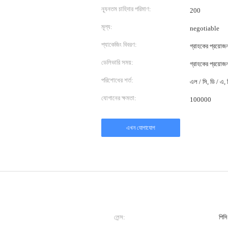
ন্যূনতম চাহিদার পরিমাণ:
200
মূল্য:
negotiable
প্যাকেজিং বিবরণ:
গ্রাহকের প্রয়ো
ডেলিভারি সময়:
গ্রাহকের প্রয়ো
পরিশোধের শর্ত:
এল / সি, ডি / এ, ডি
যোগানের ক্ষমতা:
100000
এখন যোগাযোগ
লেন্স:
পিসি