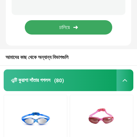
প্রেসক্রিপশন অপটিক্যাল গগলস
ডাইভিং সুইম ফিনস
ঘোড়া জকি গগলস
আমাদের কাছ থেকে অন্যান্য বিভাগগুলি
স্কাইডিভিং গগলস
এন্টি কুয়াশা সাঁতার গগলস
(80)
এন্টি কুয়াশা লেন্স
অ্যান্টি ফগ ডাইভিং গগলস
সাঁতারের জিনিসপত্র