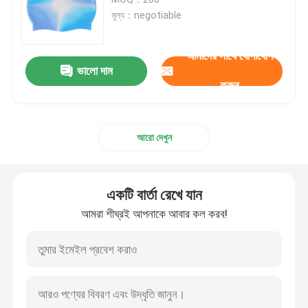
মূল্য：negotiable
স্নো স্কি গগলস
আমাদের সাথে যোগাযোগ
ভালো দাম
জলরোধী সুইম ক্যাপ
করুন
ডাইভিং স্নরকেল মাস্ক
আরো দেখুন
সামরিক কৌশলগত গগলস
একটি বার্তা রেখে যান
মোটরক্রস রেসিং গগলস
আমরা শীঘ্রই আপনাকে আবার কল করব!
Polarized ক্রীড়া সানগ্লাস
শিল্প নিরাপত্তা গগলস