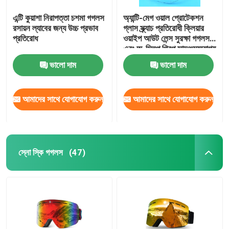
এন্টি কুয়াশা নিরাপত্তা চশমা গগলস
অ্যান্টি-মেগ ওয়াল প্রোটেকশন
রসায়ন ল্যাবের জন্য উচ্চ প্রভাব
গ্লাস স্ক্র্যাচ প্রতিরোধী ক্লিয়ার
প্রতিরোধ
ওয়াইপ আউট লেন্স সুরক্ষা গগলস
এবং অ-স্লিপ গ্রিপ সামঞ্জস্যযোগ্য
মন্দির ল্যাব গগলস
ভালো দাম
ভালো দাম
আমাদের সাথে যোগাযোগ করুন
আমাদের সাথে যোগাযোগ করুন
স্নো স্কি গগলস
(47)