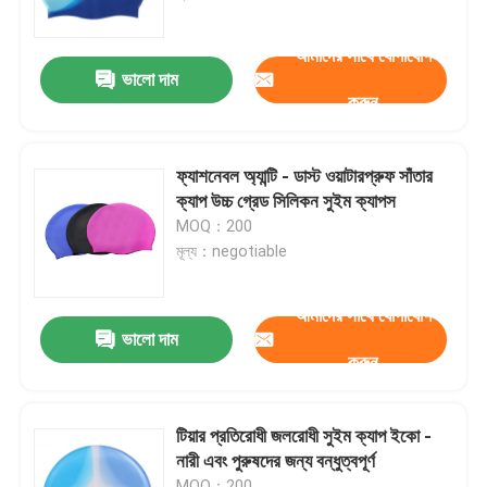
আমাদের সাথে যোগাযোগ
কারখানা ভ্রমণ
ভালো দাম
করুন
যোগাযোগ করুন
ফ্যাশনেবল অ্যান্টি - ডাস্ট ওয়াটারপ্রুফ সাঁতার
খবর
ক্যাপ উচ্চ গ্রেড সিলিকন সুইম ক্যাপস
MOQ：200
মূল্য：negotiable
কেস
আমাদের সাথে যোগাযোগ
উদ্ধৃতির জন্য আবেদন
ভালো দাম
করুন
এন্টি কুয়াশা সাঁতার গগলস
টিয়ার প্রতিরোধী জলরোধী সুইম ক্যাপ ইকো -
নারী এবং পুরুষদের জন্য বন্ধুত্বপূর্ণ
নিরাপত্তা চশমা গগলস
MOQ：200