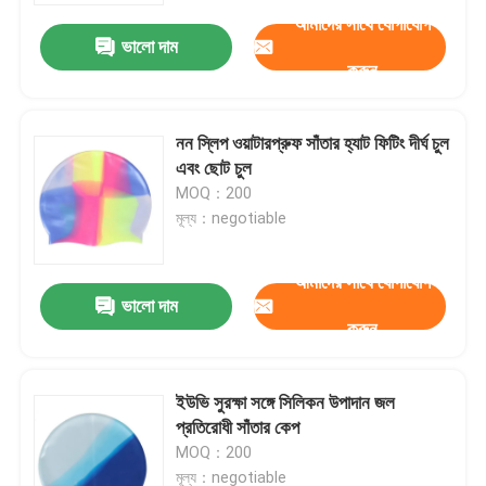
আমাদের সাথে যোগাযোগ
ভালো দাম
করুন
নন স্লিপ ওয়াটারপ্রুফ সাঁতার হ্যাট ফিটিং দীর্ঘ চুল
এবং ছোট চুল
MOQ：200
মূল্য：negotiable
আমাদের সাথে যোগাযোগ
ভালো দাম
করুন
বাড়ি
ইউভি সুরক্ষা সঙ্গে সিলিকন উপাদান জল
পণ্য
প্রতিরোধী সাঁতার কেপ
MOQ：200
আমাদের সম্পর্কে
মূল্য：negotiable